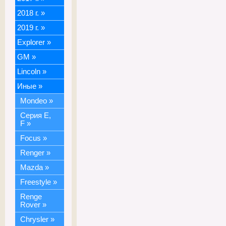
2018 г.
»
2019 г.
»
Explorer
»
GM
»
Lincoln
»
Иные
»
Mondeo
»
Серия E,
F
»
Focus
»
Renger
»
Mazda
»
Freestyle
»
Renge
Rover
»
Chrysler
»