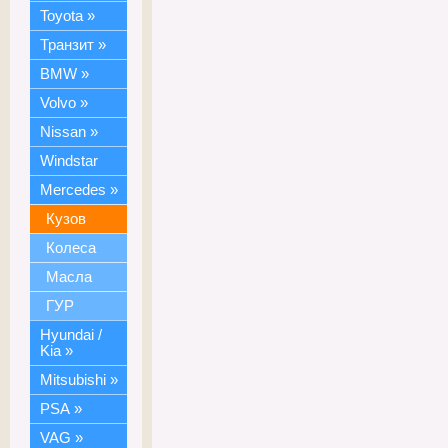
Toyota
»
Транзит
»
BMW
»
Volvo
»
Nissan
»
Windstar
Mercedes
»
Кузов
Колеса
Масла
ГУР
Hyundai /
Kia
»
Mitsubishi
»
PSA
»
VAG
»