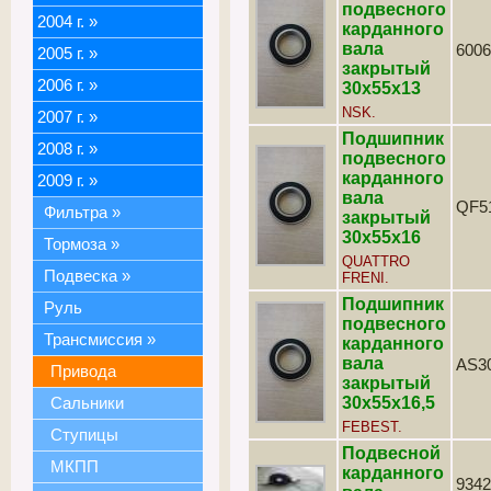
подвесного
2004 г.
»
карданного
вала
600
2005 г.
»
закрытый
2006 г.
»
30х55х13
NSK.
2007 г.
»
Подшипник
2008 г.
»
подвесного
карданного
2009 г.
»
вала
QF5
Фильтра
»
закрытый
30х55х16
Тормоза
»
QUATTRO
Подвеска
»
FRENI.
Подшипник
Руль
подвесного
Трансмиссия
»
карданного
вала
AS3
Привода
закрытый
30х55х16,5
Сальники
FEBEST.
Ступицы
Подвесной
МКПП
карданного
9342