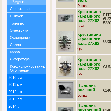
вала
Редуктор
Dorman.
Двигатель
»
Крестовина
F1TZ
Выпуск
карданного
6L2Z
вала 27Х82
5220
Топливо
Ford.
Электрика
Крестовина
Освещение
карданного
UJ0
вала 27Х82
Салон
QML.
Кузов
Литература
Крестовина
карданного
Кондиционирование/
GUN
вала 27Х82
Отопление
GMB.
2010 г.
»
2011 г.
»
Пыльник
внешний
6140
2012 г.
»
Dorman.
2013 г.
»
Пыльник
2014 г.
»
внутренний
6140