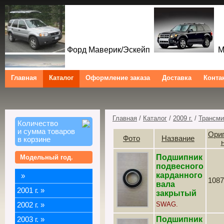
Форд Маверик/Эскейп
Ме
Главная
Каталог
Оформление заказа
Доставка
Конта
Форд Куга/Эскейп
Ford Maverick/Escape Mercur
Tribute Ford Kuga/Escape
Главная
/
Каталог
/
2009 г.
/
Трансми
Количество
и сумма товаров
Ори
Фото
Название
в корзине
Подшипник
Модельный год.
подвесного
карданного
»
1087
вала
2001 г.
»
закрытый
SWAG.
2002 г.
»
Подшипник
2003 г.
»