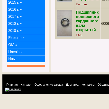
2015 г.
»
Dorman.
2016 г.
»
Подшипник
2017 г.
»
подвесного
карданного
2018 г.
»
6006
вала
открытый
2019 г.
»
FAG.
Explorer
»
GM
»
Lincoln
»
Иные
»
Главная
Каталог
Оформление заказа
Доставка
Контакты
Обратна