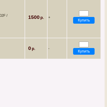
02F /
1500
+
0
-