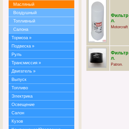
Масляный
Воздушный
Фильтр 
л.
Топливный
Motorcraft
Салона
Тормоза
»
Подвеска
»
Фильтр 
Руль
л.
Трансмиссия
»
Patron.
Двигатель
»
Выпуск
Топливо
Электрика
Освещение
Салон
Кузов