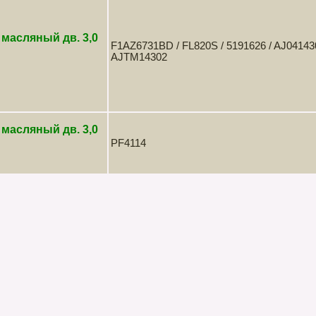
масляный дв. 3,0
F1AZ6731BD / FL820S / 5191626 / AJ04143
AJTM14302
масляный дв. 3,0
PF4114