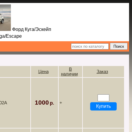
Форд Куга/Эскейп
Escape
В
Цена
Заказ
наличии
1000
302A
+