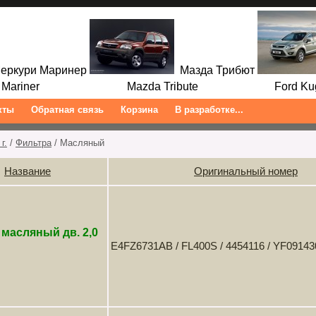
ркури Маринер
Мазда Трибют
ariner Mazda Tribute Ford Kuga/
кты
Обратная связь
Корзина
В разработке...
г.
/
Фильтра
/ Масляный
Название
Оригинальный номер
масляный дв. 2,0
E4FZ6731AB / FL400S / 4454116 / YF0914