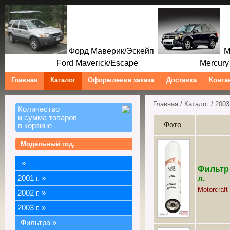
Форд Маверик/Эскейп
Ме
Ford Maverick/Escape Mercury M
Главная
Каталог
Оформление заказа
Доставка
Конта
Главная
/
Каталог
/
2003 
Количество
и сумма товаров
Фото
в корзине
Модельный год.
»
Фильтр 
2001 г.
»
л.
Motorcraft
2002 г.
»
2003 г.
»
Фильтра
»