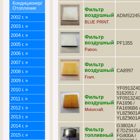
Кондиционер/
Отопление
Фильтр
воздушный
ADM52245
2002 г.
»
BLUE PRINT.
2003 г.
»
2004 г.
»
Фильтр
воздушный
PF1355
2005 г.
»
Patron.
2006 г.
»
2007 г.
»
Фильтр
воздушный
CA8997
2008 г.
»
Fram.
2009 г.
»
YF0913Z40
2010 г.
»
5162051 /
Фильтр
YF0913Z40
2011 г.
»
воздушный
FA1696 /
2012 г.
»
FA1696B6 
Motorcraft.
YL8Z9601A
2013 г.
»
YL8Z9601
G3802A /
2014 г.
»
Фильтр
E7DZ9155A
2015 г.
»
топливный
FG800A /