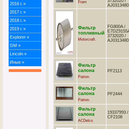
3732020 /
Fram
2016 г.
»
AJ0313480
2017 г.
»
2018 г.
»
FG800A /
Фильтр
2019 г.
»
E7DZ9155A
топливный
3732020 /
Explorer
»
Motorcraft.
AJ0313480
GM
»
Lincoln
»
Иные
»
Фильтр
салона
PF2113
Patron.
Фильтр
салона
PF2444
Patron.
Фильтр
19337993 /
салона
CF2108
ACDelco.