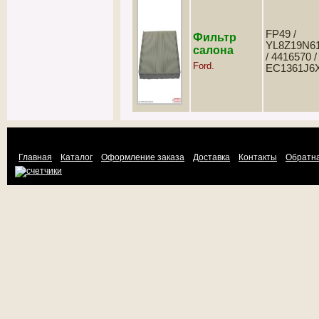
FP49 /
Фильтр
YL8Z19N6
салона
/ 4416570 /
Ford.
EC1361J6
Главная
Каталог
Оформление заказа
Доставка
Контакты
Обратна