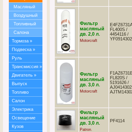
Масляный
Воздушный
Фильтр
Топливный
E4FZ6731A
масляный
FL400S /
Салона
дв. 2,0 л.
4454116 /
YF091430
Motorcraft
Тормоза
»
Подвеска
»
Руль
Трансмиссия
»
F1AZ6731B
Фильтр
Двигатель
»
FL820S /
масляный
5191626 /
Выпуск
дв. 3,0 л.
AJ0414302
Motorcraft
AJTM1430
Топливо
Салон
Электрика
Фильтр
масляный
Освещение
PF4114
дв. 3,0 л.
Кузов
Patron.