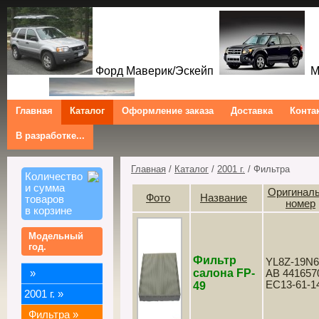
Форд Маверик/Эскейп
Ме
Главная
Каталог
Оформление заказа
Доставка
Конта
В разработке...
Трибют
Форд Куга/Эскейп
Ford Maverick/Escape Mercur
Tribute Ford Kuga/Escape
Главная
/
Каталог
/
2001 г.
/ Фильтра
Количество
и сумма
Оригинал
Фото
Название
товаров
номер
в корзине
Модельный
год.
Фильтр
YL8Z-19N6
салона FP-
»
AB 441657
EC13-61-1
49
2001 г.
»
Фильтра
»