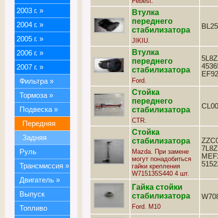
Febest.
2003 г.
»
Втулка
переднего
2004 г.
»
BL25
стабилизатора
2005 г.
»
JIKIU.
Втулка
2006 г.
»
5L8Z
переднего
4536
2007 г.
»
стабилизатора
EF92
Ford.
Фильтра
»
Стойка
Тормоза
»
переднего
CL00
Подвеска
»
стабилизатора
CTR.
Передняя
Стойка
Задняя
стабилизатора
ZZC0
7L8Z
Руль
Mazda. При замене
MEF2
могут понадобиться
5152
Трансмиссия
»
гайки крепления
W715135S440 4 шт.
Двигатель
»
Гайка стойки
Выпуск
стабилизатора
W70
Ford. M10
Топливо