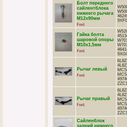
Болт переднего
W500
сайлентблока
W500
нижнего рычага
4624
М12х90мм
9XF0
Ford.
W520
Гайка болта
4513
шаровой опоры
W701
М10х1,5мм
W701
4641
Ford.
9XG
6L8Z
4L8Z
Рычаг левый
MCS
MCS
Ford.
4974
ZZC
6L8Z
4L8Z
Рычаг правый
MCS
MCS
Ford.
4974
ZZC
Сайленблок
задний нижнего