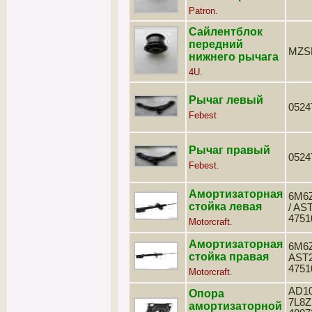
Patron.
Сайлентблок
передний
MZS
нижнего рычага
4U.
Рычаг левый
052
Febest
Рычаг правый
052
Febest.
Амортизаторная
6M6
стойка левая
/ AST
4751
Motorcraft.
Амортизаторная
6M6Z
стойка правая
AST2
4751
Motorcraft.
AD10
Опора
7L8Z
амортизаторной