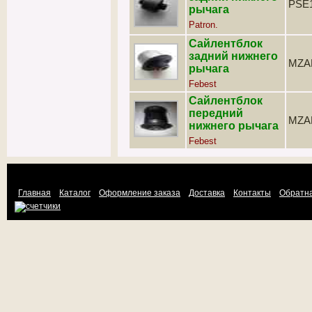
PSE
рычага
Patron.
Сайлентблок
задний нижнего
MZA
рычага
Febest
Сайлентблок
передний
MZA
нижнего рычага
Febest
Главная
Каталог
Оформление заказа
Доставка
Контакты
Обратна