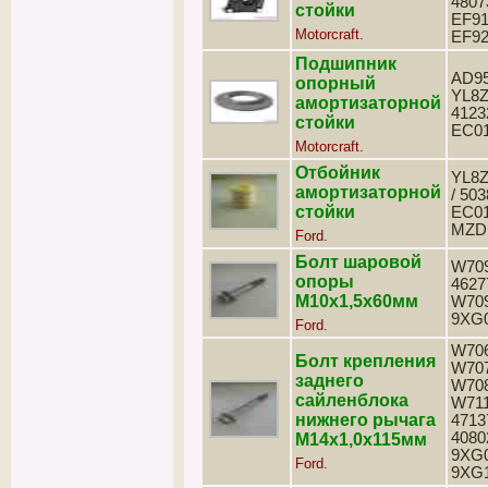
4807
стойки
EF91
Motorcraft.
EF92
Подшипник
AD95
опорный
YL8Z
амортизаторной
4123
стойки
EC0
Motorcraft.
Отбойник
YL8
амортизаторной
/ 503
стойки
EC01
MZD
Ford.
Болт шаровой
W709
опоры
4627
М10х1,5х60мм
W709
9XG
Ford.
W706
Болт крепления
W707
заднего
W708
сайленблока
W711
нижнего рычага
4713
4080
М14х1,0х115мм
9XG0
Ford.
9XG1