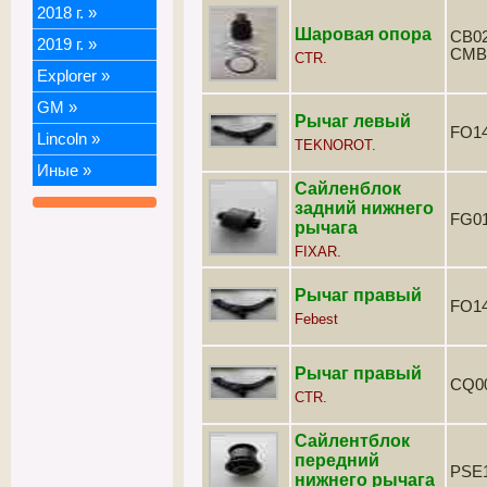
2018 г.
»
Шаровая опора
CB02
2019 г.
»
CMB
CTR.
Explorer
»
GM
»
Рычаг левый
FO1
Lincoln
»
TEKNOROT.
Иные
»
Сайленблок
задний нижнего
FG0
рычага
FIXAR.
Рычаг правый
FO1
Febest
Рычаг правый
CQ0
CTR.
Сайлентблок
передний
PSE
нижнего рычага