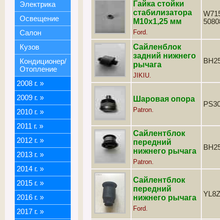
Гайка стойки
Электрика
стабилизатора
W715
Освещение
М10х1,25 мм
5080
Ford.
Салон
Сайленблок
Кузов
задний нижнего
BH2
Кондиционер/
рычага
Отопление
JIKIU.
2008 г.
»
2009 г.
»
Шаровая опора
PS3
Patron.
2010 г.
»
2011 г.
»
Сайлентблок
2012 г.
»
передний
BH2
нижнего рычага
2013 г.
»
Patron.
2014 г.
»
Сайлентблок
2015 г.
»
передний
YL8
2016 г.
»
нижнего рычага
Ford.
2017 г.
»