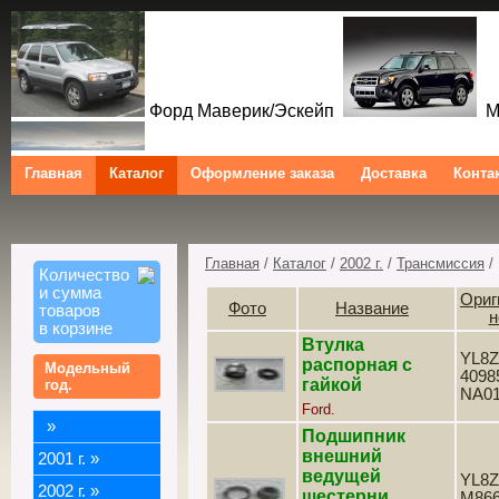
Форд Маверик/Эскейп
Ме
Главная
Каталог
Оформление заказа
Доставка
Конта
Форд Куга/Эскейп
Ford Maverick/Escape Mercur
Tribute Ford Kuga/Escape
Главная
/
Каталог
/
2002 г.
/
Трансмиссия
/
Количество
и сумма
Ориг
Фото
Название
товаров
н
в корзине
Втулка
YL8Z
распорная с
Модельный
4098
гайкой
год.
NA0
Ford.
»
Подшипник
внешний
2001 г.
»
ведущей
YL8Z
2002 г.
»
шестерни
M86