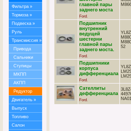
главной пары
M86
Фильтра
»
заднего моста
Тормоза
»
Ford.
Подшипник
Подвеска
»
внутренний
Руль
YL8Z
ведущей
M880
шестерни
Трансмиссия
»
M880
главной пары
52
Привода
заднего моста.
Ford.
Сальники
Подшипники
Ступицы
YL8Z
корпуса
LM29
дифференциала
МКПП
LM29
Ford.
АКПП
Сателлиты
3L8Z
Редуктор
дефференциала
4497
NA0
Двигатель
»
Ford.
Выпуск
Топливо
Салон