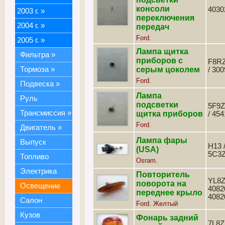
консоли
4030
2003 г.
»
переключения
2004 г.
»
передач
Ford.
2005 г.
»
Лампа щитка
Фильтра
»
приборов с
F8R
Тормоза
»
серым цоколем
/ 30
Ford.
Подвеска
»
Лампа
Руль
подсветки
5F9
Трансмиссия
»
щитка приборов
/ 45
Ford.
Двигатель
»
Лампа фары
Выпуск
H13 /
(USA)
5C3
Топливо
Osram.
Электрика
Повторитель
YL8Z
поворота на
Освещение
4082
переднее крыло
4082
Салон
Ford. Желтый
Кузов
Фонарь задний
7L8Z