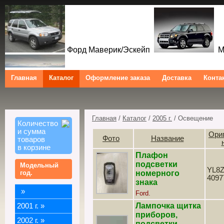
Форд Маверик/Эскейп
Ме
Главная
Каталог
Оформление заказа
Доставка
Конта
Форд Куга/Эскейп
Ford Maverick/Escape Mercur
Tribute Ford Kuga/Escape
Главная
/
Каталог
/
2005 г.
/ Освещение
Количество
и сумма
Ори
Фото
Название
товаров
в корзине
Плафон
подсветки
Модельный
YL8Z
год.
номерного
4097
знака
»
Ford.
Лампочка щитка
2001 г.
»
приборов,
2002 г.
»
подсветки