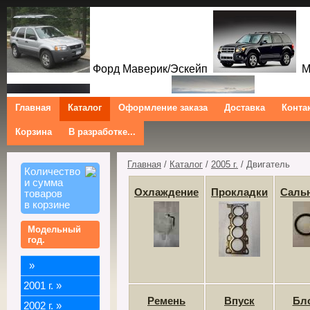
Форд Маверик/Эскейп
Ме
Главная
Каталог
Оформление заказа
Доставка
Конта
Корзина
В разработке...
Мазда Трибют
Форд Куг
Ford Maverick/Escape Mercur
Tribute Ford Kuga/Escape
Главная
/
Каталог
/
2005 г.
/ Двигатель
Количество
и сумма
Охлаждение
Прокладки
Саль
товаров
в корзине
Модельный
год.
»
2001 г.
»
Ремень
Впуск
Бл
2002 г.
»