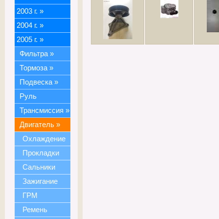
2003 г.
»
2004 г.
»
2005 г.
»
Фильтра
»
Тормоза
»
Подвеска
»
Руль
Трансмиссия
»
Двигатель
»
Охлаждение
Прокладки
Сальники
Зажигание
ГРМ
Ремень