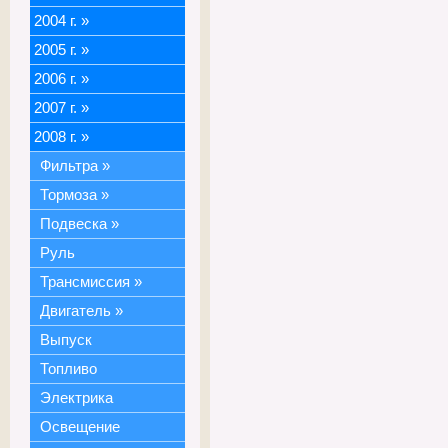
2004 г.
»
2005 г.
»
2006 г.
»
2007 г.
»
2008 г.
»
Фильтра
»
Тормоза
»
Подвеска
»
Руль
Трансмиссия
»
Двигатель
»
Выпуск
Топливо
Электрика
Освещение