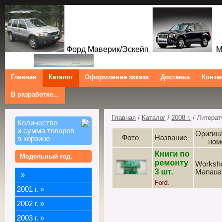
Форд Маверик/Эскейп
Ме
Главная
Каталог
Оформление заказа
Доставка
Конта
В разработке...
Трибют
Форд Куга/Эскейп
Ford Maverick/Escape Mercur
Tribute Ford Kuga/Escape
Главная
/
Каталог
/
2008 г.
/ Литерат
Количество
и сумма товаров
Оригин
Фото
Название
в корзине
ном
Книги по
Модельный год.
ремонту
Worksh
3 шт.
Manaua
»
Ford.
2001 г.
»
2002 г.
»
2003 г.
»