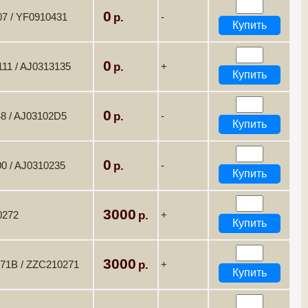
0
7 / YF0910431
-
0
11 / AJ0313135
+
0
8 / AJ03102D5
-
0
0 / AJ0310235
-
3000
0272
+
3000
271B / ZZC210271
+