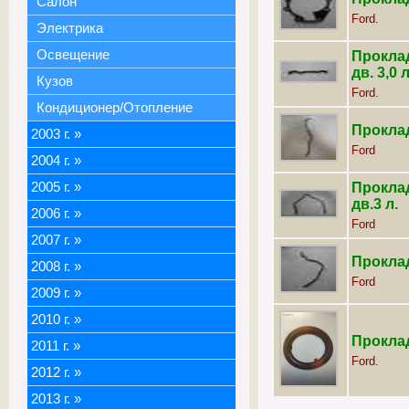
Салон
Ford.
Электрика
Освещение
Прокла
дв. 3,0 л
Кузов
Ford.
Кондиционер/Отопление
Проклад
2003 г.
»
Ford
2004 г.
»
2005 г.
»
Прокла
дв.3 л.
2006 г.
»
Ford
2007 г.
»
Проклад
2008 г.
»
Ford
2009 г.
»
2010 г.
»
Проклад
2011 г.
»
Ford.
2012 г.
»
2013 г.
»