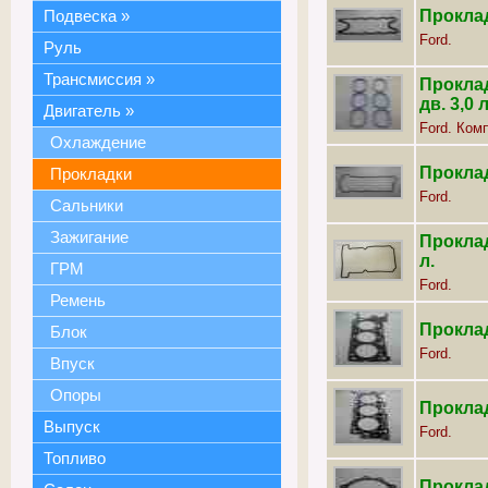
Проклад
Подвеска
»
Ford.
Руль
Трансмиссия
»
Проклад
дв. 3,0 л
Двигатель
»
Ford. Комп
Охлаждение
Проклад
Прокладки
Ford.
Сальники
Зажигание
Проклад
л.
ГРМ
Ford.
Ремень
Проклад
Блок
Ford.
Впуск
Опоры
Проклад
Выпуск
Ford.
Топливо
Проклад