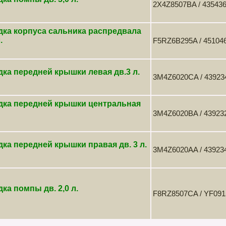
2X4Z8507BA / 43543
дка корпуса сальника распредвала
.
F5RZ6B295A / 45104
ка передней крышки левая дв.3 л.
3M4Z6020CA / 439234
дка передней крышки центральная
3M4Z6020BA / 439232
ка передней крышки правая дв. 3 л.
3M4Z6020AA / 439234
ка помпы дв. 2,0 л.
F8RZ8507CA / YF091