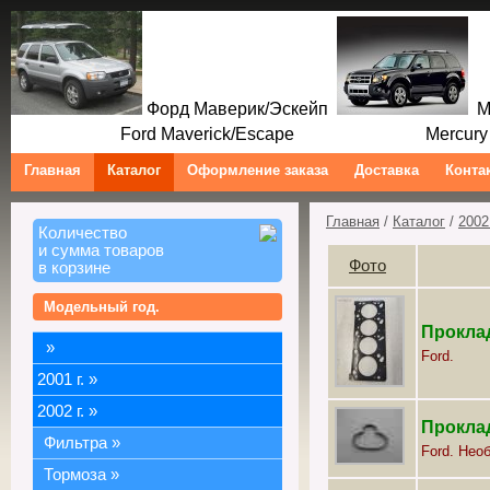
Форд Маверик/Эскейп
Ме
Ford Maverick/Escape Mercury M
Главная
Каталог
Оформление заказа
Доставка
Конта
Главная
/
Каталог
/
2002 
Количество
и сумма товаров
Фото
в корзине
Модельный год.
Проклад
»
Ford.
2001 г.
»
2002 г.
»
Проклад
Фильтра
»
Ford. Нео
Тормоза
»