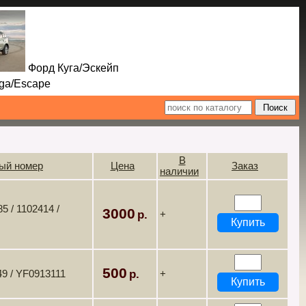
Форд Куга/Эскейп
Escape
В
ый номер
Цена
Заказ
наличии
 / 1102414 /
3000
+
500
9 / YF0913111
+