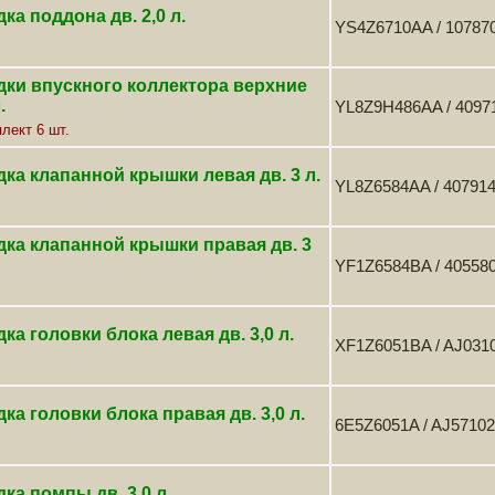
ка поддона дв. 2,0 л.
YS4Z6710AA / 107870
ки впускного коллектора верхние
.
YL8Z9H486AA / 40971
лект 6 шт.
ка клапанной крышки левая дв. 3 л.
YL8Z6584AA / 407914
ка клапанной крышки правая дв. 3
YF1Z6584BA / 405580
ка головки блока левая дв. 3,0 л.
XF1Z6051BA / AJ031
ка головки блока правая дв. 3,0 л.
6E5Z6051A / AJ5710
ка помпы дв. 3,0 л.