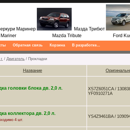
ркури Маринер
Мазда Трибют
ariner Mazda Tribute Ford Kuga/
кты
Обратная связь
Корзина
В разработке...
г.
/
Двигатель
/ Прокладки
Название
Оригинальн
ка головки блока дв. 2,0 л.
XS7Z6051CA / 1308385
YF0910271A
ка коллектора дв. 2,0 л.
YS4Z9461BA / 109094
бходимо 4 шт.