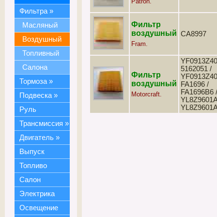
Patron.
Фильтра
»
Фильтр
Масляный
воздушный
CA8997
Воздушный
Fram.
Топливный
YF0913Z40
Салона
5162051 /
Фильтр
YF0913Z40
Тормоза
»
воздушный
FA1696 /
FA1696B6 
Motorcraft.
Подвеска
»
YL8Z9601A
YL8Z9601
Руль
Трансмиссия
»
Двигатель
»
Выпуск
Топливо
Салон
Электрика
Освещение