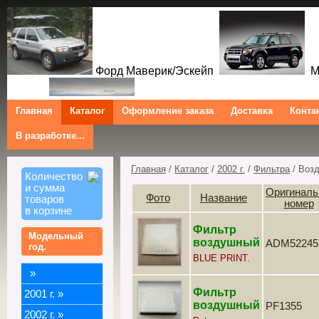
Форд Маверик/Эскейп
Ме
Главная
Каталог
Оформление заказа
Доставка
Конта
В разработке...
Трибют
Форд Куга/Эскейп
Ford Maverick/Escape Mercur
Tribute Ford Kuga/Escape
Главная
/
Каталог
/
2002 г.
/
Фильтра
/ Воз
Количество
и сумма
Оригинал
Фото
Название
товаров
номер
в корзине
Фильтр
Модельный
воздушный
ADM52245
год.
BLUE PRINT.
»
Фильтр
2001 г.
»
воздушный
PF1355
2002 г.
»