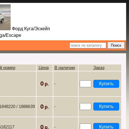
Форд Куга/Эскейп
Escape
й номер
Цена
В наличии
Заказ
0
-
0
1848220 / 1888639
-
0
5182117
-