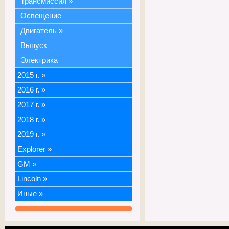
Трансмиссия
»
Освещение
Двигатель
»
Выпуск
Электрика
2015 г.
»
2016 г.
»
2017 г.
»
2018 г.
»
2019 г.
»
Explorer
»
GM
»
Lincoln
»
Иные
»