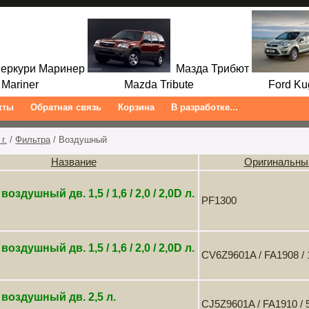
ркури Маринер
Мазда Трибют
ariner Mazda Tribute Ford Kuga/
кты
Обратная связь
Корзина
В разработке...
г.
/
Фильтра
/ Воздушный
Название
Оригинальны
оздушный дв. 1,5 / 1,6 / 2,0 / 2,0D л.
PF1300
оздушный дв. 1,5 / 1,6 / 2,0 / 2,0D л.
CV6Z9601A / FA1908 / 
воздушный дв. 2,5 л.
CJ5Z9601A / FA1910 / 