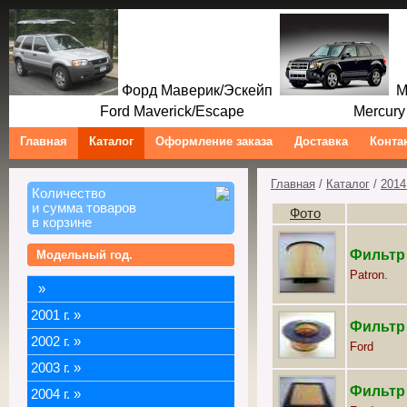
Форд Маверик/Эскейп
Ме
Ford Maverick/Escape Mercury M
Главная
Каталог
Оформление заказа
Доставка
Конта
Главная
/
Каталог
/
2014 
Количество
и сумма товаров
Фото
в корзине
Фильтр в
Модельный год.
Patron.
»
2001 г.
»
Фильтр в
2002 г.
»
Ford
2003 г.
»
Фильтр 
2004 г.
»