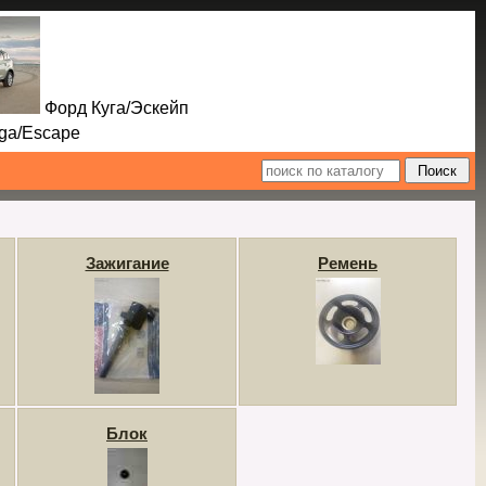
Форд Куга/Эскейп
Escape
Зажигание
Ремень
Блок