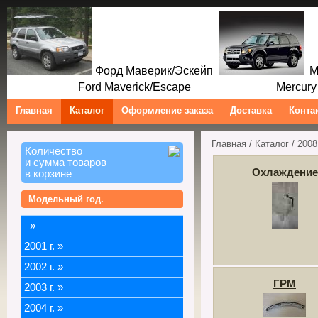
Форд Маверик/Эскейп
Ме
Ford Maverick/Escape Mercury M
Главная
Каталог
Оформление заказа
Доставка
Конта
Главная
/
Каталог
/
2008 
Количество
и сумма товаров
Охлаждение
в корзине
Модельный год.
»
2001 г.
»
2002 г.
»
ГРМ
2003 г.
»
2004 г.
»