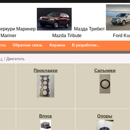
ркури Маринер
Мазда Трибют
ariner Mazda Tribute Ford Kuga/
кты
Обратная связь
Корзина
В разработке...
г.
/ Двигатель
Прокладки
Сальники
Впуск
Опоры