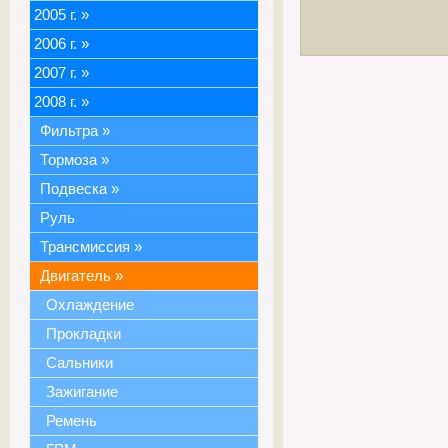
2005 г.
»
2006 г.
»
2007 г.
»
2008 г.
»
Фильтра
»
Тормоза
»
Подвеска
»
Руль
Трансмиссия
»
Двигатель
»
Охлаждение
Прокладки
Сальники
Зажигание
Ремень