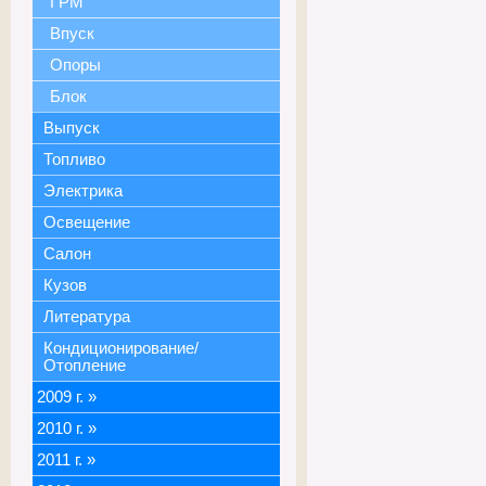
ГРМ
Впуск
Опоры
Блок
Выпуск
Топливо
Электрика
Освещение
Салон
Кузов
Литература
Кондиционирование/
Отопление
2009 г.
»
2010 г.
»
2011 г.
»