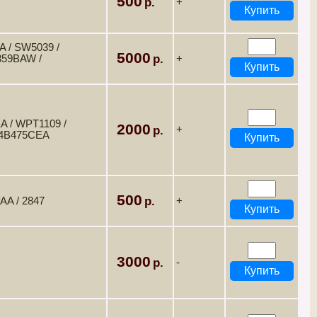
500
+
 / SW5039 /
5000
359BAW /
+
 / WPT1109 /
2000
+
14B475CEA
500
A / 2847
+
3000
-