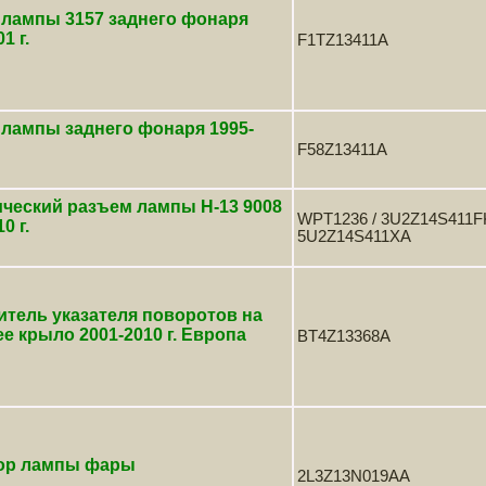
 лампы 3157 заднего фонаря
1 г.
F1TZ13411A
лампы заднего фонаря 1995-
F58Z13411A
ческий разъем лампы Н-13 9008
WPT1236 / 3U2Z14S411F
0 г.
5U2Z14S411XA
тель указателя поворотов на
е крыло 2001-2010 г. Европа
BT4Z13368A
ор лампы фары
2L3Z13N019AA