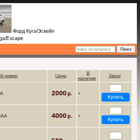
Форд Куга/Эскейп
Escape
В
й номер
Цена
Заказ
наличии
2000
TA
+
4000
NAA
+