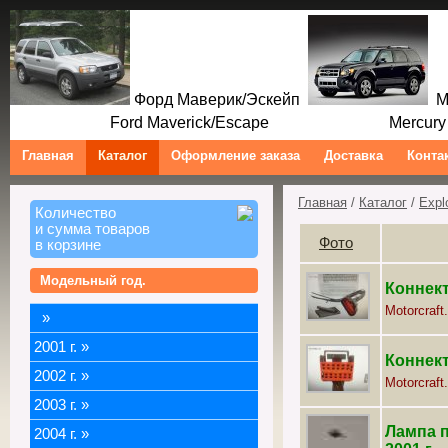
Форд Маверик/Эскейп
Ме
Ford Maverick/Escape Mercury M
Главная
Каталог
Оформление заказа
Доставка
Конта
Главная
/
Каталог
/
Expl
Количество
и сумма товаров
Фото
в корзине
Модельный год.
Коннект
Motorcraft.
»
2001 г.
»
Коннект
2002 г.
»
Motorcraft.
2003 г.
»
Лампа п
2004 г.
»