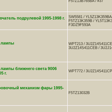
F57Z13B765BA / #37
SW5581 / YL5Z13K359BAA
чатель подрулевой 1995-1998 г.
F5TZ13K359B / YL5T13K
F3DZ9F593A
 лампы
WPT213 / 3U2Z14S411CEA
3U2Z14S411CEB / 3U2J
 лампы ближнего света 9006
WPT772 / 3U2Z14S411CPA
5 г.
ровочный механизм фары 1995-
F5TZ13032B