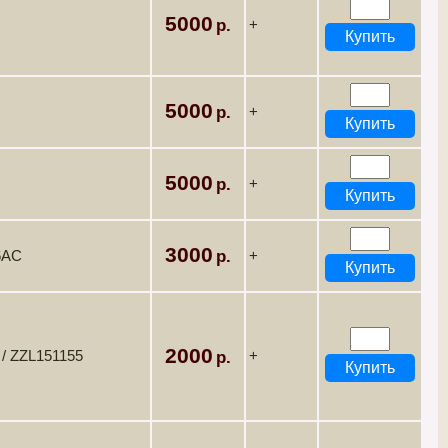
5000
+
5000
+
5000
+
3000
6AC
+
2000
/ ZZL151155
+