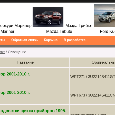
ркури Маринер
Мазда Трибют
ariner Mazda Tribute Ford Kuga/
кты
Обратная связь
Корзина
В разработке...
orer
/ Освещение
Название
Оригинальны
ор 2001-2010 г.
WPT271 / 3U2Z14S411G
ор 2001-2010 г.
WPT673 / 3U2Z14S411C
одсветки щитка приборов 1995-