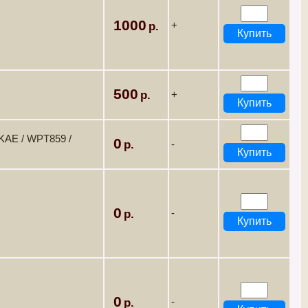
1000
+
500
+
KAE / WPT859 /
0
-
0
-
0
-