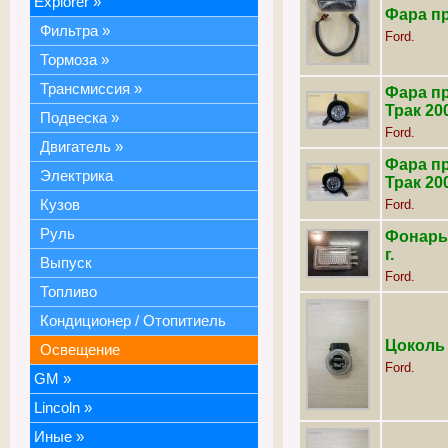
Explorer
»
Фара пр
Фильтра
»
Ford.
Тормоза
»
Трансмиссия
»
Фара п
Трак 200
Подвеска
»
Ford.
Двигатель
»
Фара п
Электрика
Трак 200
Кузов
Ford.
Руль
Фонарь 
г.
Выпуск
Ford.
Топливо
Кондиционер / Отопитиель
Цоколь 
Освещение
Ford.
GM
»
Lincoln
»
Иные
»