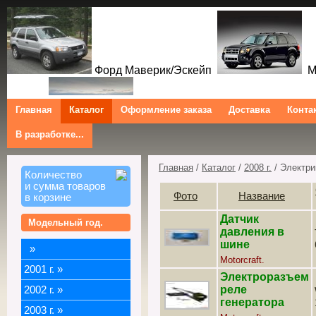
Форд Маверик/Эскейп
Ме
Главная
Каталог
Оформление заказа
Доставка
Конта
В разработке...
Трибют
Форд Куга/Эскейп
Ford Maverick/Escape Mercur
Tribute Ford Kuga/Escape
Главная
/
Каталог
/
2008 г.
/ Электри
Количество
и сумма товаров
Фото
Название
в корзине
Датчик
Модельный год.
давления в
шине
»
Motorcraft.
2001 г.
»
Электроразъем
реле
2002 г.
»
генератора
2003 г.
»