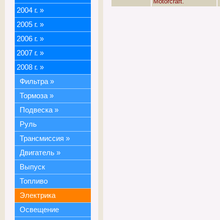
Motorcraft.
2004 г.
»
2005 г.
»
2006 г.
»
2007 г.
»
2008 г.
»
Фильтра
»
Тормоза
»
Подвеска
»
Руль
Трансмиссия
»
Двигатель
»
Выпуск
Топливо
Электрика
Освещение