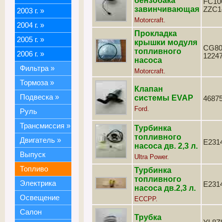
бензобака
FC106
завинчивающая
ZZC1
2003 г.
»
Motorcraft.
2004 г.
»
Прокладка
2005 г.
»
крышки модуля
CG80
топливного
2006 г.
»
1224
насоса
Фильтра
»
Motorcraft.
Тормоза
»
Клапан
Подвеска
»
системы EVAP
46875
Ford.
Руль
Трансмиссия
»
Турбинка
топливного
Двигатель
»
E231
насоса дв. 2,3 л.
Выпуск
Ultra Power.
Топливо
Турбинка
топливного
Электрика
E231
насоса дв.2,3 л.
Освещение
ECCPP.
Салон
Трубка