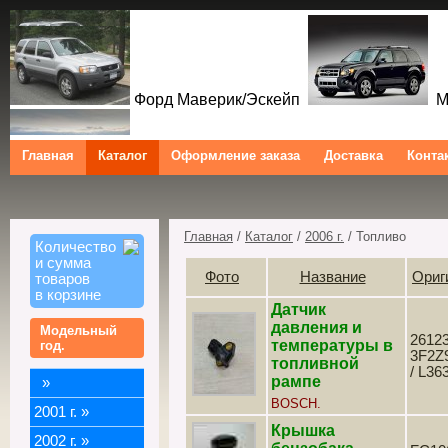
Форд Маверик/Эскейп
Ме
Главная
Каталог
Оформление заказа
Доставка
Конта
Форд Куга/Эскейп
Ford Maverick/Escape Mercu
Ford Kuga/Escape
Главная
/
Каталог
/
2006 г.
/ Топливо
Количество
и сумма
Фото
Название
Ориг
товаров
в корзине
Датчик
давления и
Модельный
26123
температуры в
год.
3F2Z
топливной
/ L36
рампе
»
BOSCH.
2001 г.
»
Крышка
2002 г.
»