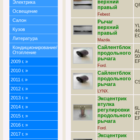
верхний
Электрика
Q
правый
Освещение
Febest
Салон
Рычаг
YL
верхний
Кузов
44
правый
E
Литература
Mazda.
Сайлентблок
Кондиционирование/
AL
Отопление
продольного
50
рычага
EF
2009 г.
»
Ford.
2010 г.
»
Сайлентблок
продольного
2011 г.
»
C
рычага
2012 г.
»
LYNX.
2013 г.
»
Эксцентрик
втулка
2014 г.
»
6L
регулировки
47
продольного
2015 г.
»
E
рычага
2016 г.
»
Ford.
2017 г.
»
Эксцентрик