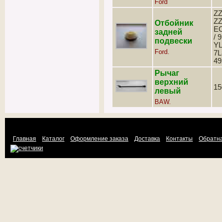
Ford
ZZ
ZZ
Отбойник
EC
задней
/ 
подвески
YL
Ford.
7L
49
Рычаг
верхний
15
левый
BAW.
Главная
Каталог
Оформление заказа
Доставка
Контакты
Обратна