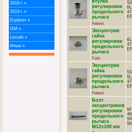
втулка
53
2018 г.
»
регулировки
6L
2019 г.
»
продольного
47
E
рычага
Explorer
»
Febest.
GM
»
Эксцентрик
гайка
Lincoln
»
6L
регулировки
47
Иные
»
продольного
E
рычага
Ford.
Эксцентрик
гайка
53
регулировки
6L
продольного
47
E
рычага
Febest.
Болт
эксцентриков
W7
регулировки
46
продольного
9X
рычага
9X
М12х100 мм