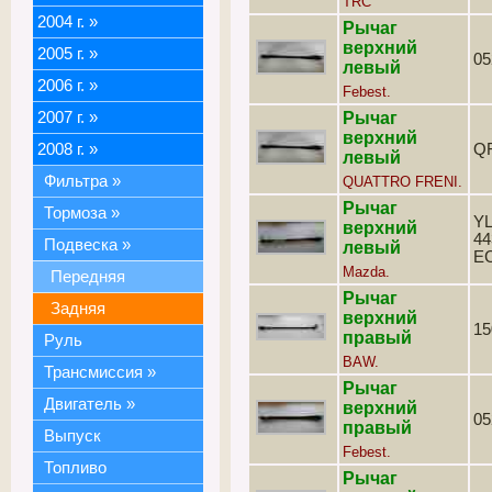
TRC
2004 г.
»
Рычаг
верхний
2005 г.
»
0
левый
2006 г.
»
Febest.
2007 г.
»
Рычаг
верхний
2008 г.
»
Q
левый
Фильтра
»
QUATTRO FRENI.
Рычаг
Тормоза
»
YL
верхний
44
Подвеска
»
левый
E
Mazda.
Передняя
Рычаг
Задняя
верхний
15
правый
Руль
BAW.
Трансмиссия
»
Рычаг
Двигатель
»
верхний
0
правый
Выпуск
Febest.
Топливо
Рычаг