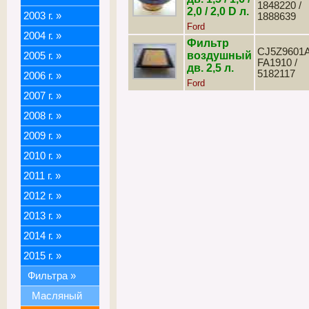
1848220 /
2,0 / 2,0 D л.
2003 г.
»
1888639
Ford
2004 г.
»
Фильтр
CJ5Z9601A
воздушный
2005 г.
»
FA1910 /
дв. 2,5 л.
5182117
2006 г.
»
Ford
2007 г.
»
2008 г.
»
2009 г.
»
2010 г.
»
2011 г.
»
2012 г.
»
2013 г.
»
2014 г.
»
2015 г.
»
Фильтра
»
Масляный