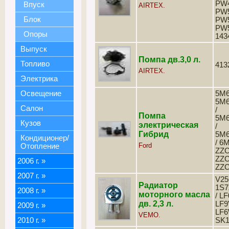
PW4
Впуск
AIRTEX.
PW5
Блок
PW5
PW5
Опоры
143
Выпуск
Помпа дв.3,0 л.
Топливо
413
AIRTEX.
Электрика
Освещение
5M6
5M
Салон
/
Помпа
5M
Кузов
электрическая
/
Гибрид
5M
Кондиционер/
/ 6
Ford
Отопление
ZZC
ZZC
2006 г.
»
ZZC
2007 г.
»
V25
Радиатор
1S7
2008 г.
»
моторного масла
/ L
дв. 2,3 л.
LF9
2009 г.
»
LF6
VEMO.
2010 г.
»
SK1