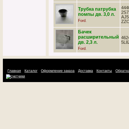
444
Трубка патрубка
2S7
помпы дв. 3,0 л.
AJ5
Ford.
ZZC
Бачек
расширительный
462
дв. 2,3 л.
5L8
Ford.
Главная
Каталог
Оформление заказа
Доставка
Контакты
Обратна