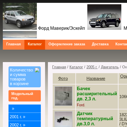
Форд Маверик/Эскейп
Ме
Главная
Каталог
Оформление заказа
Доставка
Конта
Форд Куга/Эскейп
Ford Maverick/Escape Mercur
Tribute Ford Kuga/Escape
Главная
/
Каталог
/
2005 г.
/
Двигатель
/ О
Количество
и сумма
Ор
Фото
Название
товаров
в корзине
Бачек
расширительный
Модельный
106
год.
дв. 2,3 л.
Ford.
»
Датчик
182
2001 г.
»
температурный
3L8
дв.3,0 л.
/ D
2002 г.
»