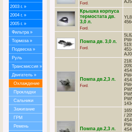
AJ5
Ford.
2003 г.
»
Крышка корпуса
2004 г.
»
термостата дв.
YL8
3,0 л.
456
2005 г.
»
Ford.
Фильтра
»
5L8
PW4
Тормоза
»
Помпа дв. 3,0 л.
519
Ford.
Подвеска
»
451
AJ0
Руль
218
209
Трансмиссия
»
4S4
Двигатель
»
PW4
Помпа дв.2,3 л.
4S4
Охлаждение
PW4
Ford.
PW5
Прокладки
PW5
PW5
Сальники
143
Зажигание
165
/ 20
ГРМ
4S4
PW4
Ремень
Помпа дв.2,3 л.
4S4