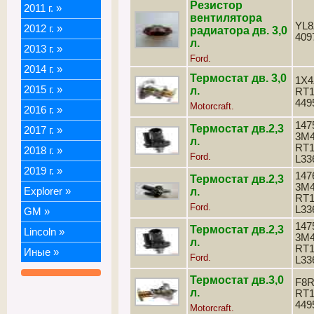
Резистор
2011 г.
»
вентилятора
YL8
2012 г.
»
радиатора дв. 3,0
409
л.
2013 г.
»
Ford.
2014 г.
»
Термостат дв. 3,0
1X4
2015 г.
»
л.
RT1
449
Motorcraft.
2016 г.
»
147
Термостат дв.2,3
2017 г.
»
3M4
л.
RT11
2018 г.
»
Ford.
L33
2019 г.
»
147
Термостат дв.2,3
3M4
Explorer
»
л.
RT11
Ford.
L33
GM
»
147
Термостат дв.2,3
Lincoln
»
3M4
л.
RT11
Иные
»
Ford.
L33
Термостат дв.3,0
F8R
л.
RT1
449
Motorcraft.