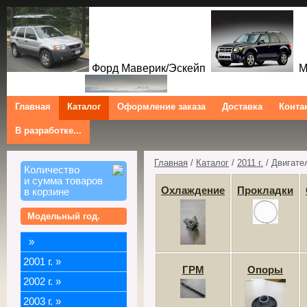
Форд Маверик/Эскейп
Ме
Главная
Каталог
Оформление заказа
Доставка
Конта
В разработке...
Мазда Трибют
Форд Куга/Эскейп
Ford Maverick/Escape Mercur
Tribute Ford Kuga/Escape
Главная
/
Каталог
/
2011 г.
/ Двигате
Количество
и сумма товаров
Охлаждение
Прокладки
в корзине
Модельный год.
»
2001 г.
»
ГРМ
Опоры
2002 г.
»
2003 г.
»