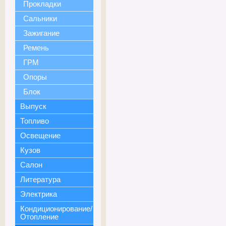
Прокладки
Сальники
Зажигание
Ремень
ГРМ
Опоры
Блок
Выпуск
Топливо
Освещение
Кузов
Салон
Литература
Электрика
Кондиционирование/
Отопление