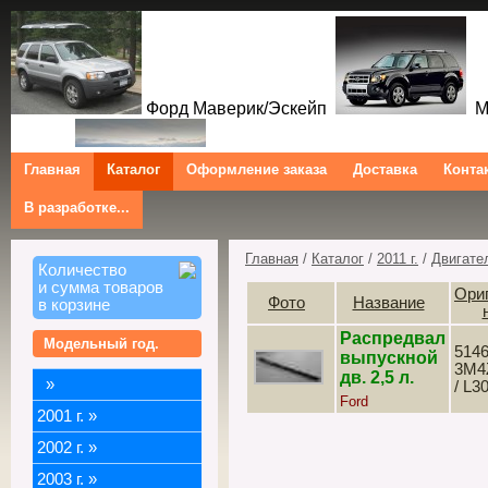
Форд Маверик/Эскейп
Ме
Главная
Каталог
Оформление заказа
Доставка
Конта
В разработке...
Трибют
Форд Куга/Эскейп
Ford Maverick/Escape Mercur
Tribute Ford Kuga/Escape
Главная
/
Каталог
/
2011 г.
/
Двигате
Количество
и сумма товаров
Ори
Фото
Название
в корзине
Распредвал
Модельный год.
5146
выпускной
3M4
дв. 2,5 л.
»
/ L3
Ford
2001 г.
»
2002 г.
»
2003 г.
»