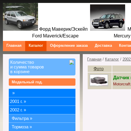
Форд Маверик/Эскейп
Ме
Ford Maverick/Escape Mercury M
Главная
Каталог
Оформление заказа
Доставка
Конта
Главная
/
Каталог
/
2002 
Количество
и сумма товаров
Фото
в корзине
Датчик 
Модельный год.
Motorcraft
»
2001 г.
»
2002 г.
»
Фильтра
»
Тормоза
»