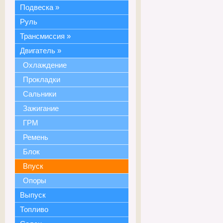
Подвеска
»
Руль
Трансмиссия
»
Двигатель
»
Охлаждение
Прокладки
Сальники
Зажигание
ГРМ
Ремень
Блок
Впуск
Опоры
Выпуск
Топливо