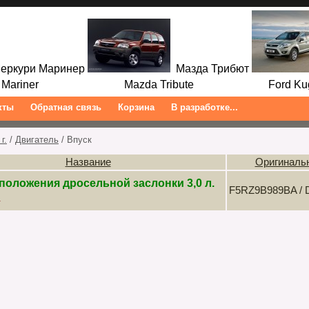
ркури Маринер
Мазда Трибют
ariner Mazda Tribute Ford Kuga/
кты
Обратная связь
Корзина
В разработке...
г.
/
Двигатель
/ Впуск
Название
Оригиналь
положения дросельной заслонки 3,0 л.
F5RZ9B989BA / D
.