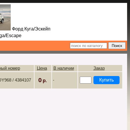
Форд Куга/Эскейп
Escape
ный номер
Цена
В наличии
Заказ
0
Y968 / 4384107
-