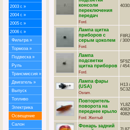
консоли
4030
2003 г.
»
переключения
2004 г.
»
передач
Ford.
2005 г.
»
Лампа щитка
2006 г.
»
приборов с
F8R
Фильтра
»
серым цоколем
/ 30
Ford.
Тормоза
»
Лампа
Подвеска
»
подсветки
5F9
Руль
щитка приборов
/ 45
Ford.
Трансмиссия
»
Лампа фары
Двигатель
»
H13 /
(USA)
5C3
Выпуск
Osram.
Топливо
Повторитель
YL8Z
поворота на
Электрика
4082
переднее крыло
4082
Освещение
Ford. Желтый
Салон
Фонарь задний
7L8Z