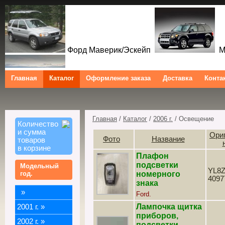
Форд Маверик/Эскейп
Ме
Главная
Каталог
Оформление заказа
Доставка
Конта
Форд Куга/Эскейп
Ford Maverick/Escape Mercur
Tribute Ford Kuga/Escape
Главная
/
Каталог
/
2006 г.
/ Освещение
Количество
и сумма
Ори
Фото
Название
товаров
в корзине
Плафон
подсветки
Модельный
YL8Z
год.
номерного
4097
знака
»
Ford.
Лампочка щитка
2001 г.
»
приборов,
2002 г.
»
подсветки