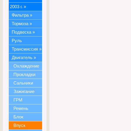
2003 г.
»
Фильтра
»
Тормоза
»
Подвеска
»
Руль
Трансмиссия
»
Двигатель
»
Охлаждение
Прокладки
Сальники
Зажигание
ГРМ
Ремень
Блок
Впуск