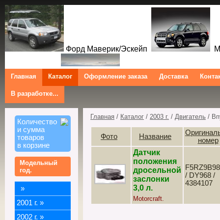
Форд Маверик/Эскейп
Ме
Главная
Каталог
Оформление заказа
Доставка
Конта
В разработке...
Мазда Трибют
Форд Куга/Эскейп
Ford Maverick/Escape Mercur
Tribute Ford Kuga/Escape
Главная
/
Каталог
/
2003 г.
/
Двигатель
/ Вп
Количество
и сумма
Оригинал
Фото
Название
товаров
номер
в корзине
Датчик
положения
Модельный
F5RZ9B9
дросельной
год.
/ DY968 /
заслонки
4384107
3,0 л.
»
Motorcraft.
2001 г.
»
2002 г.
»