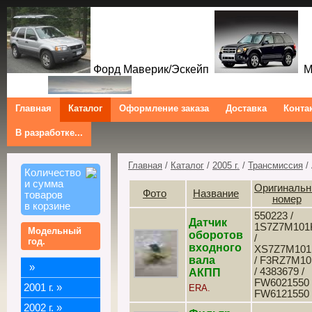
Форд Маверик/Эскейп
Ме
Главная
Каталог
Оформление заказа
Доставка
Конта
В разработке...
Трибют
Форд Куга/Эскейп
Ford Maverick/Escape Mercur
Tribute Ford Kuga/Escape
Главная
/
Каталог
/
2005 г.
/
Трансмиссия
/
Количество
и сумма
Оригиналь
Фото
Название
товаров
номер
в корзине
550223 /
Датчик
1S7Z7M101
Модельный
оборотов
/
год.
входного
XS7Z7M101
вала
/ F3RZ7M10
»
/ 4383679 /
АКПП
FW6021550 
2001 г.
»
ERA.
FW6121550
2002 г.
»