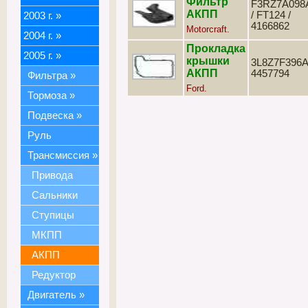
Фильтр
F3RZ7A098
АКПП
/ FT124 /
2003 г.
»
4166862
Motorcraft.
2004 г.
»
Прокладка
2005 г.
»
крышки
3L8Z7F396A
АКПП
4457794
Фильтра
»
Ford.
Тормоза
»
Подвеска
»
Руль
Трансмиссия
»
Привода
Сальники
Ступицы
МКПП
АКПП
Редуктор
Двигатель
»