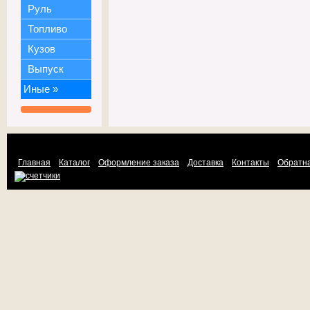
Руль
Топливо
Кузов
Выпуск
Иные
»
Главная
Каталог
Оформление заказа
Доставка
Контакты
Обратна