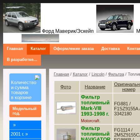
Форд Маверик/Эскейп
Ме
Главная
Каталог
Оформление заказа
Доставка
Конта
В разработке...
Трибют
Форд Куга/Эскейп
Ford Maverick/Escape Mercur
Tribute Ford Kuga/Escape
Главная
/
Каталог
/
Lincoln
/
Фильтра
/ Топли
Количество
Оригиналь
Фото
Название
и сумма
номер
товаров
Фильтр
в корзине
топливный
FG881 /
Mark-VIII
Модельный
F1SZ9155A 
год.
1993-1998 г.
3342180
Motorcraft.
»
Фильтр
FG1114 /
топливный
2001 г.
»
2M5Z9155CA
NAVIGATOR