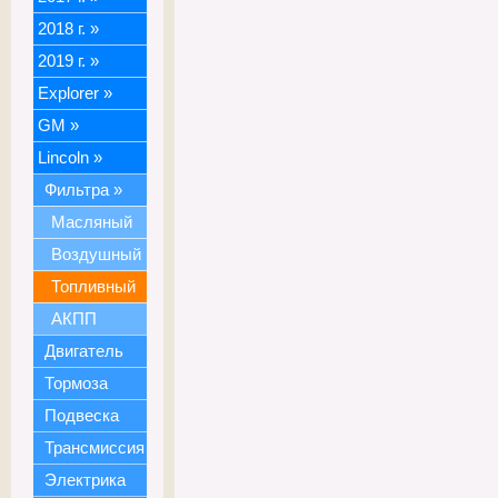
2018 г.
»
2019 г.
»
Explorer
»
GM
»
Lincoln
»
Фильтра
»
Масляный
Воздушный
Топливный
АКПП
Двигатель
Тормоза
Подвеска
Трансмиссия
Электрика