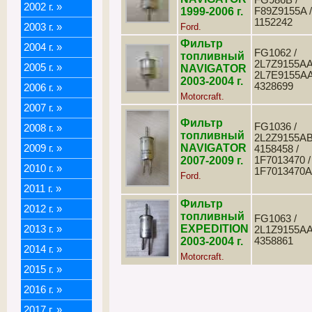
FG986B /
2002 г.
»
1999-2006 г.
F89Z9155A /
1152242
2003 г.
»
Ford.
Фильтр
2004 г.
»
FG1062 /
топливный
2L7Z9155AA
2005 г.
»
NAVIGATOR
2L7E9155AA
2003-2004 г.
4328699
2006 г.
»
Motorcraft.
2007 г.
»
Фильтр
FG1036 /
2008 г.
»
топливный
2L2Z9155AB
NAVIGATOR
2009 г.
»
4158458 /
2007-2009 г.
1F7013470 /
2010 г.
»
1F7013470A
Ford.
2011 г.
»
Фильтр
2012 г.
»
топливный
FG1063 /
EXPEDITION
2013 г.
»
2L1Z9155AA
2003-2004 г.
4358861
2014 г.
»
Motorcraft.
2015 г.
»
2016 г.
»
2017 г.
»