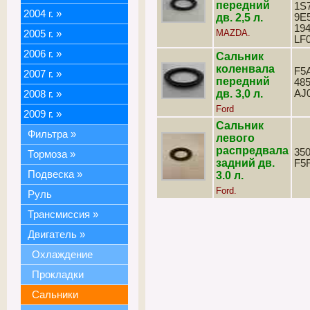
передний
1S
2004 г.
»
дв. 2,5 л.
9E5
194
MAZDA.
2005 г.
»
LF
2006 г.
»
Сальник
коленвала
F5
2007 г.
»
передний
485
дв. 3,0 л.
AJ
2008 г.
»
Ford
2009 г.
»
Сальник
Фильтра
»
левого
распредвала
350
Тормоза
»
задний дв.
F5
Подвеска
»
3.0 л.
Ford.
Руль
Трансмиссия
»
Двигатель
»
Охлаждение
Прокладки
Сальники