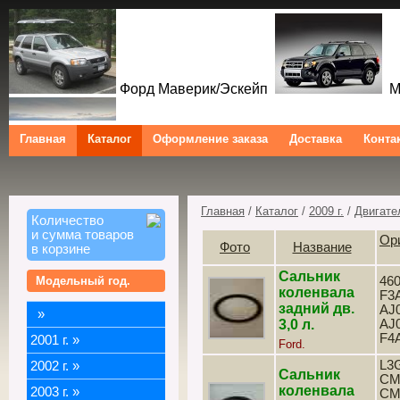
Форд Маверик/Эскейп
Ме
Главная
Каталог
Оформление заказа
Доставка
Конта
Форд Куга/Эскейп
Ford Maverick/Escape Mercur
Tribute Ford Kuga/Escape
Главная
/
Каталог
/
2009 г.
/
Двигате
Количество
и сумма товаров
Ор
Фото
Название
в корзине
Сальник
Модельный год.
460
коленвала
F3
задний дв.
AJ0
»
3,0 л.
AJ0
F4
2001 г.
»
Ford.
L3G
2002 г.
»
Сальник
CM
коленвала
2003 г.
»
CM