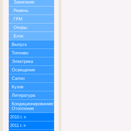
Зажигание
Ремень
ГРМ
Опоры
Блок
Выпуск
Топливо
Электрика
Освещение
Салон
Кузов
Литература
Кондиционирование/
Отопление
2010 г.
»
2011 г.
»