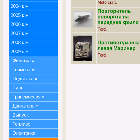
Motorcraft.
2004 г.
»
Повторитель
2005 г.
»
поворота на
переднее крыло
2006 г.
»
Ford.
2007 г.
»
2008 г.
»
Противотуманка
левая Маринер
2009 г.
»
Ford.
Фильтра
»
Тормоза
»
Подвеска
»
Руль
Трансмиссия
»
Двигатель
»
Выпуск
Топливо
Электрика