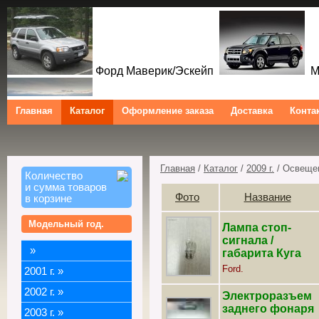
Форд Маверик/Эскейп
Ме
Главная
Каталог
Оформление заказа
Доставка
Конта
Форд Куга/Эскейп
Ford Maverick/Escape Mercu
Ford Kuga/Escape
Главная
/
Каталог
/
2009 г.
/ Освеще
Количество
и сумма товаров
Фото
Название
в корзине
Модельный год.
Лампа стоп-
сигнала /
»
габарита Куга
Ford.
2001 г.
»
2002 г.
»
Электроразъем
заднего фонаря
2003 г.
»