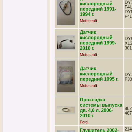
DY7
кислородный
F4
передний 1991-
DY6
1994 г.
F4
Motorcraft.
Датчик
кислородный
DY8
передний 1999-
XL3
2010 г.
301
Motorcraft.
Датчик
кислородный
DY7
передний 1995 г.
F3
Motorcraft.
Прокладка
системы выпуска
8L2
дв. 4,6 л. 2006-
487
2010 г.
Ford.
214
Глушитель 2002-