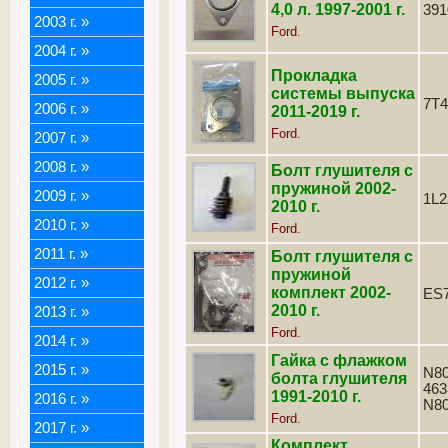
4,0 л. 1997-2001 г.
391
2003 г.
»
Ford.
2004 г.
»
Прокладка
2005 г.
»
системы выпуска
7T
2006 г.
»
2011-2019 г.
Ford.
2007 г.
»
2008 г.
»
Болт глушителя с
пружиной 2002-
2009 г.
»
1L
2010 г.
2010 г.
»
Ford.
2011 г.
»
Болт глушителя с
пружиной
2012 г.
»
комплект 2002-
ES
2010 г.
2013 г.
»
Ford.
2014 г.
»
Гайка с флажком
2015 г.
»
N80
болта глушителя
463
1991-2010 г.
2016 г.
»
N8
Ford.
2017 г.
»
Комплект