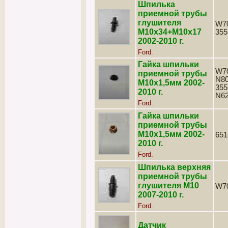
Шпилька
приемной трубы
глушителя
W70
М10х34+М10х17
355
2002-2010 г.
Ford.
Гайка шпильки
W70
приемной трубы
N80
М10х1,5мм 2002-
355
2010 г.
N6
Ford.
Гайка шпильки
приемной трубы
М10х1,5мм 2002-
651
2010 г.
Ford.
Шпилька верхняя
приемной трубы
глушителя М10
W7
2007-2010 г.
Ford.
Датчик