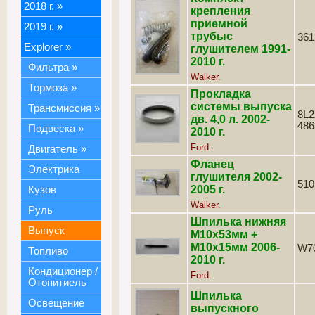
2018 г.
»
крепления
приемной
2019 г.
»
трубыс
361
Explorer
»
глушителем 1991-
2010 г.
Фильтра
»
Walker.
Тормоза
»
Прокладка
системы выпуска
Трансмиссия
»
8L2
дв. 4,0 л. 2002-
486
Подвеска
»
2010 г.
Ford.
Двигатель
»
Фланец
Электрика
глушителя 2002-
510
2005 г.
Кузов
Walker.
Руль
Шпилька нижняя
Выпуск
М10х53мм +
М10х15мм 2006-
W7
Топливо
2010 г.
Кондиционер /
Ford.
Отопитиель
Шпилька
Освещение
выпускного