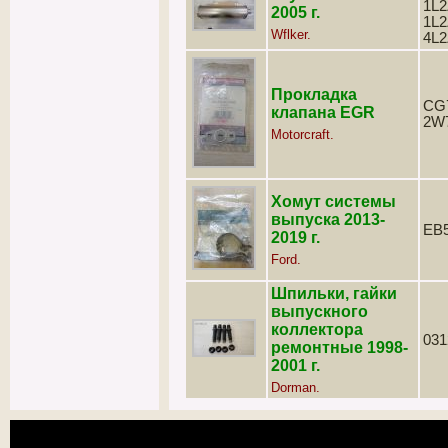
1L2
2005 г.
1L2
Wflker.
4L
Прокладка
CG7
клапана EGR
2W
Motorcraft.
Хомут системы
выпуска 2013-
EB
2019 г.
Ford.
Шпильки, гайки
выпускного
коллектора
031
ремонтные 1998-
2001 г.
Dorman.