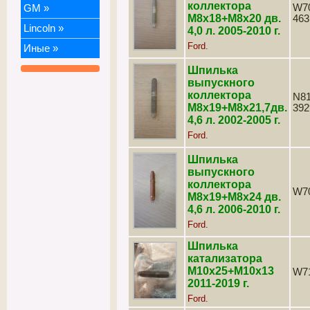
коллектора
W70
GM
»
М8х18+М8х20 дв.
463
Lincoln
»
4,0 л. 2005-2010 г.
Ford.
Иные
»
Шпилька
выпускного
коллектора
N81
М8х19+М8х21,7дв.
392
4,6 л. 2002-2005 г.
Ford.
Шпилька
выпускного
коллектора
W7
М8х19+М8х24 дв.
4,6 л. 2006-2010 г.
Ford.
Шпилька
катализатора
М10х25+М10х13
W7
2011-2019 г.
Ford.