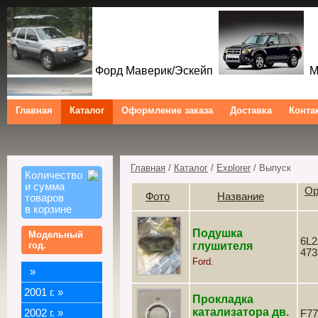
Форд Маверик/Эскейп
Ме
Главная
Каталог
Оформление заказа
Доставка
Конта
Форд Куга/Эскейп
Ford Maverick/Escape Mercu
Ford Kuga/Escape
Главная
/
Каталог
/
Explorer
/ Выпуск
Количество
и сумма
Ор
Фото
Название
товаров
в корзине
Подушка
Модельный
6L2
год.
глушителя
473
Ford.
»
2001 г.
»
Прокладка
катализатора дв.
2002 г.
»
F77