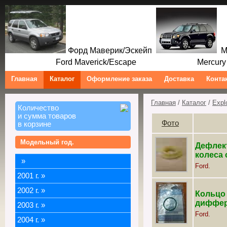
Форд Маверик/Эскейп
Ме
Ford Maverick/Escape Mercury M
Главная
Каталог
Оформление заказа
Доставка
Конта
Главная
/
Каталог
/
Expl
Количество
и сумма товаров
Фото
в корзине
Модельный год.
Дефлек
колеса с
»
Ford.
2001 г.
»
2002 г.
»
Кольцо
диффере
2003 г.
»
Ford.
2004 г.
»