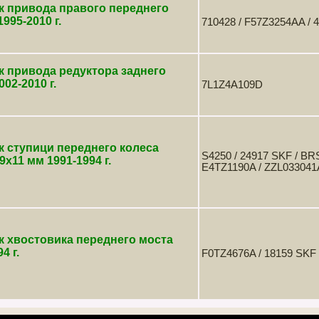
к привода правого переднего
995-2010 г.
710428 / F57Z3254AA / 
 привода редуктора заднего
002-2010 г.
7L1Z4A109D
 ступици переднего колеса
S4250 / 24917 SKF / BR
9х11 мм 1991-1994 г.
E4TZ1190A / ZZL033041
 хвостовика переднего моста
4 г.
F0TZ4676A / 18159 SKF