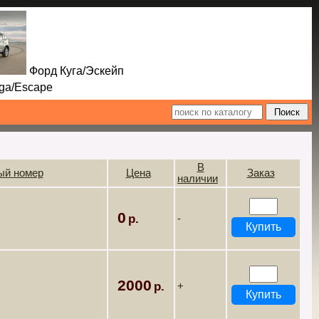
Форд Куга/Эскейп
Escape
В
ый номер
Цена
Заказ
наличии
0
-
2000
+