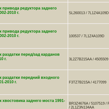
 привода редуктора заднего
002-2010 г.
SL260013 / 7L1Z4A109D
 привода редуктора заднего
002-2010 г.
100537 / 7L1Z4A109D
 раздатки перед/зад карданов
0 г.
3L2Z7B215AA / 4505509 
к раздатки передний входного
1-2010 г.
F3TZ7B215A / 4177099
 хвостовика заднего моста 1991-
BR3Z4676A / 5107519 / 
/ 2L1Z3N134AA