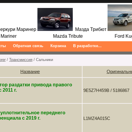
ркури Маринер
Мазда Трибют
ariner Mazda Tribute Ford Kuga/
кты
Обратная связь
Корзина
В разработке...
orer
/
Трансмиссия
/ Сальники
Название
Оригинальн
тор раздатки привода правого
 2011 г.
9E5Z7H459B / 5186867
 уплотнительное переднего
нциала с 2019 г.
L1MZ4A015C