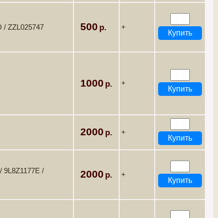
500
 / ZZL025747
+
1000
+
2000
+
/ 9L8Z1177E /
2000
+