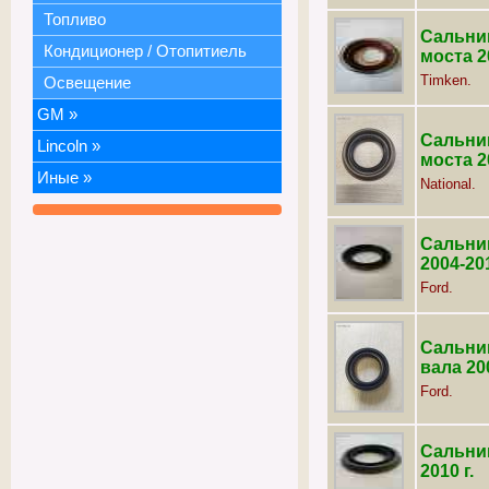
Топливо
Сальник
Кондиционер / Отопитиель
моста 2
Timken.
Освещение
GM
»
Сальник
Lincoln
»
моста 2
Иные
»
National.
Сальник
2004-201
Ford.
Сальни
вала 200
Ford.
Сальник
2010 г.