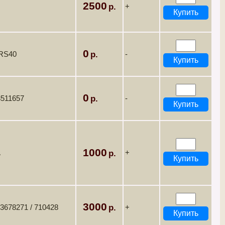
2500
+
0
BRS40
-
0
3511657
-
1000
A
+
3000
 3678271 / 710428
+