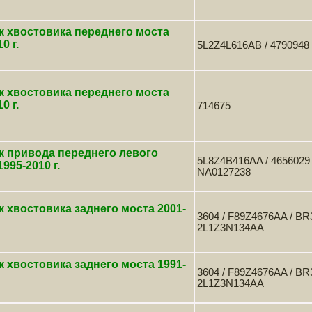
 хвостовика переднего моста
0 г.
5L2Z4L616AB / 4790948
 хвостовика переднего моста
0 г.
714675
к привода переднего левого
5L8Z4B416AA / 4656029
995-2010 г.
NA0127238
 хвостовика заднего моста 2001-
3604 / F89Z4676AA / BR
2L1Z3N134AA
 хвостовика заднего моста 1991-
3604 / F89Z4676AA / BR
2L1Z3N134AA