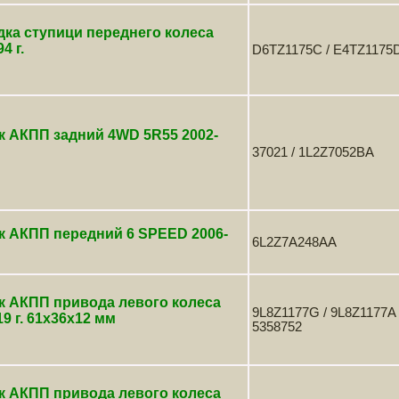
ка ступици переднего колеса
4 г.
D6TZ1175C / E4TZ1175D
к АКПП задний 4WD 5R55 2002-
37021 / 1L2Z7052BA
к АКПП передний 6 SPEED 2006-
6L2Z7A248AA
к АКПП привода левого колеса
9L8Z1177G / 9L8Z1177A 
19 г. 61х36х12 мм
5358752
к АКПП привода левого колеса