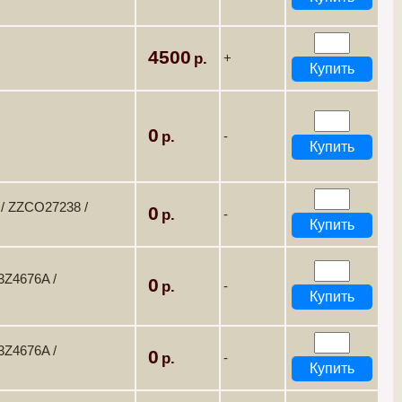
4500
+
0
-
 / ZZCO27238 /
0
-
3Z4676A /
0
-
3Z4676A /
0
-