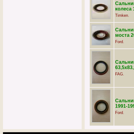
Сальни
колеса 1
Timken.
Сальник
моста 2
Ford.
Сальник
63,5х83,
FAG.
Сальник
1991-199
Ford.