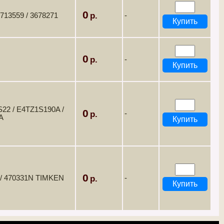
0
4713559 / 3678271
-
0
-
S22 / E4TZ1S190A /
0
-
A
0
 / 470331N TIMKEN
-