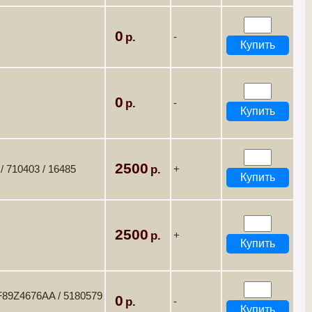
0
-
0
-
2500
/ 710403 / 16485
+
2500
+
F89Z4676AA / 5180579
0
-