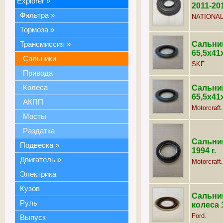
Explorer
»
2011-20
Фильтра
»
NATIONAL
Тормоза
»
Сальник
Трансмиссия
»
65,5х41х
Сальники
SKF.
Привода
Колеса
Сальник
65,5х41х
АКПП
Motorcraft.
Мосты
Раздатка
Сальник
Подвеска
»
1994 г.
Двигатель
»
Motorcraft.
Электрика
Кузов
Сальни
Руль
колеса 1
Ford.
Выпуск