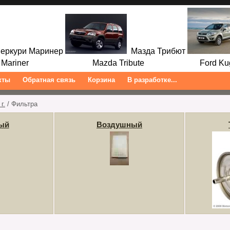
ркури Маринер
Мазда Трибют
ariner Mazda Tribute Ford Kuga/
кты
Обратная связь
Корзина
В разработке...
г.
/ Фильтра
ый
Воздушный