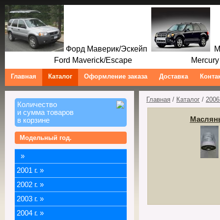
Форд Маверик/Эскейп
Ме
Ford Maverick/Escape Mercury M
Главная
Каталог
Оформление заказа
Доставка
Конта
Главная
/
Каталог
/
2006 
Количество
и сумма товаров
Маслян
в корзине
Модельный год.
»
2001 г.
»
2002 г.
»
2003 г.
»
2004 г.
»