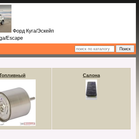
Форд Куга/Эскейп
Escape
Топливный
Салона