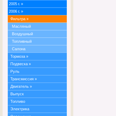
2005 г.
»
2006 г.
»
Фильтра
»
Масляный
Воздушный
Топливный
Салона
Тормоза
»
Подвеска
»
Руль
Трансмиссия
»
Двигатель
»
Выпуск
Топливо
Электрика