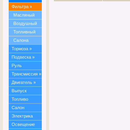
Фильтра
»
Масляный
Воздушный
Топливный
Салона
Тормоза
»
Подвеска
»
Руль
Трансмиссия
»
Двигатель
»
Выпуск
Топливо
Салон
Электрика
Освещение