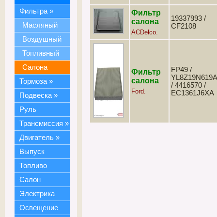
Фильтра
»
Фильтр
19337993 /
салона
Масляный
CF2108
ACDelco.
Воздушный
Топливный
Салона
FP49 /
Фильтр
YL8Z19N619
салона
Тормоза
»
/ 4416570 /
Ford.
EC1361J6XA
Подвеска
»
Руль
Трансмиссия
»
Двигатель
»
Выпуск
Топливо
Салон
Электрика
Освещение