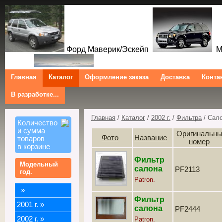
Форд Маверик/Эскейп
Ме
Главная
Каталог
Оформление заказа
Доставка
Конта
В разработке...
Трибют
Форд Куга/Эскейп
Ford Maverick/Escape Mercur
Tribute Ford Kuga/Escape
Главная
/
Каталог
/
2002 г.
/
Фильтра
/ Сал
Количество
и сумма
Оригинальн
Фото
Название
товаров
номер
в корзине
Фильтр
Модельный
салона
PF2113
год.
Patron.
»
Фильтр
2001 г.
»
салона
PF2444
2002 г.
»
Patron.