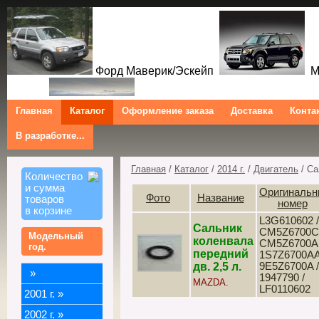
Форд Маверик/Эскейп
Ме
Главная
Каталог
Оформление заказа
Доставка
Конта
В разработке...
Трибют
Форд Куга/Эскейп
Ford Maverick/Escape Mercur
Tribute Ford Kuga/Escape
Главная
/
Каталог
/
2014 г.
/
Двигатель
/ Са
Количество
и сумма
Оригиналь
Фото
Название
товаров
номер
в корзине
L3G610602 /
Сальник
CM5Z6700C 
Модельный
коленвала
CM5Z6700A 
год.
передний
1S7Z6700AA
дв. 2,5 л.
9E5Z6700A /
»
1947790 /
MAZDA.
LF0110602
2001 г.
»
2002 г.
»