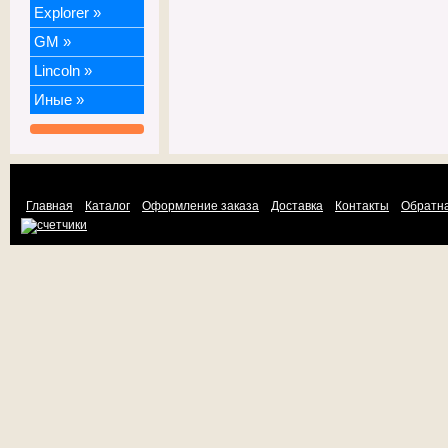
Explorer
»
GM
»
Lincoln
»
Иные
»
Главная
Каталог
Оформление заказа
Доставка
Контакты
Обратна