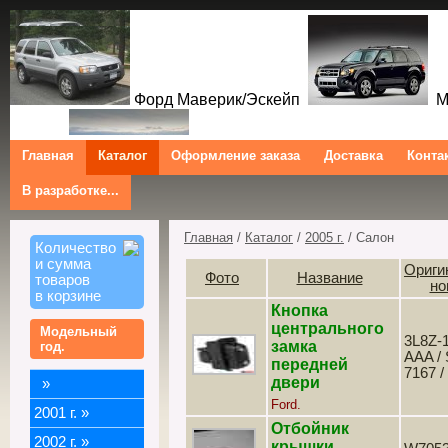
Форд Маверик/Эскейп
Ме
Главная
Каталог
Оформление заказа
Доставка
Конта
В разработке...
Трибют
Форд Куга/Эскейп
Ford Maverick/Escape Mercur
Tribute Ford Kuga/Escape
Главная
/
Каталог
/
2005 г.
/ Салон
Количество
и сумма
Ориги
Фото
Название
товаров
но
в корзине
Кнопка
центрального
Модельный
3L8Z-
замка
год.
AAA /
передней
7167 /
двери
»
Ford.
2001 г.
»
Отбойник
2002 г.
»
крышки