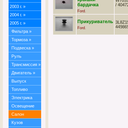
W7053
бардачка
/ 4047
2003 г.
»
Ford.
2004 г.
»
Прикуриватель
3L8Z1
2005 г.
»
44986
Ford.
Фильтра
»
Тормоза
»
Подвеска
»
Руль
Трансмиссия
»
Двигатель
»
Выпуск
Топливо
Электрика
Освещение
Салон
Кузов