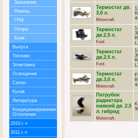
Зажигание
Термостат дв.
1
Ремень
3,0 л.
R
4
Motorcraft.
ГРМ
1
Опоры
Термостат
3
дв.2,5 л.
Блок
R
Ford.
L
Выпуск
1
Термостат
3
Топливо
дв.2,5 л.
R
Ford.
Электрика
L
Освещение
Термостат
F
дв.3,0 л.
R
Салон
4
Motorcraft.
Кузов
Патрубок
радиатора
Литература
K
нижний дв. 2,5
9
Кондиционирование/
л. гибрид
Отопление
Motorcraft.
2010 г.
»
2011 г.
»