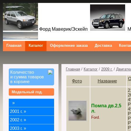
Форд Маверик/Эскейп
Ме
Главная
Каталог
Оформление заказа
Доставка
Конта
Форд Куга/Эскейп
Ford Maverick/Escape Mercu
Ford Kuga/Escape
Главная
/
Каталог
/
2009 г.
/
Двигате
Количество
и сумма товаров
О
Фото
Название
в корзине
2
Модельный год.
2
4
»
P
Помпа дв.2,5
4
л.
2001 г.
»
P
Ford.
P
2002 г.
»
P
P
2003 г.
»