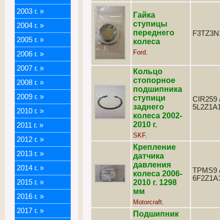
2003 г.
»
Гайка
ступицы
2004 г.
»
переднего
F3TZ3N
2005 г.
»
колеса
Ford.
2006 г.
»
2007 г.
»
Кольцо
стопорное
2008 г.
»
подшипника
2009 г.
»
ступици
CIR259 
заднего
5L2Z1A
2010 г.
»
колеса 2002-
2010 г.
2011 г.
»
SKF.
2012 г.
»
Крепление
2013 г.
»
датчика
давления
2014 г.
»
TPMS9 
колеса 2006-
6F2Z1A
2015 г.
»
2010 г. 1298
мм
2016 г.
»
Motorcraft.
2017 г.
»
Подшипник