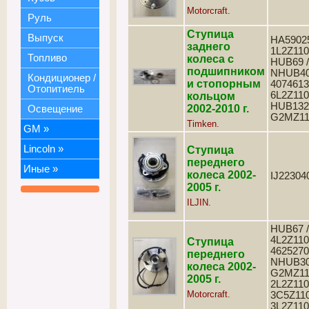
Motorcraft.
Руль
Ступица
Выпуск
HA59025
заднего
1L2Z110
Топливо
колеса с
HUB69 /
подшипником
NHUB40
Кондиционер /
и стопорным
4074613
Отопитиель
6L2Z110
кольцом
HUB132 
2002-2010 г.
Освещение
G2MZ11
Timken.
GM
»
Lincoln
»
Ступица
переднего
Иные
»
колеса 2002-
IJ22304
2005 г.
ILJIN.
HUB67 /
4L2Z110
Ступица
4625270
переднего
NHUB30
колеса 2002-
G2MZ11
2005 г.
2L2Z110
Motorcraft.
3C5Z110
3L2Z11