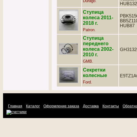
Durago.
HUB132
Ступица
PBK515
колеса 2011-
BB5Z110
2018 г.
HUB87
Patron.
Ступица
переднего
колеса 2002-
GH3132
2010 г.
GMB.
Секретки
колесные
E9TZ1A
Ford.
Главная
Каталог
Оформление заказа
Доставка
Контакты
Обратна