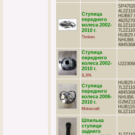
SP47020
4L2Z110
Ступица
HUB67 /
переднего
4625270
колеса 2002-
6L2Z110
2010 г.
7L2Z110
HUB29 /
Timken.
NHUB6 
4845368
Ступица
переднего
колеса 2002-
IJ22306
2010 г.
ILJIN.
HUB29 /
Ступица
7L2Z110
переднего
4845368
колеса 2006-
NHUB6 
2010 г.
G2MZ11
HUB115 
Motorcraft.
6L2Z11
Шпилька
ступици
заднего
1L2Z11