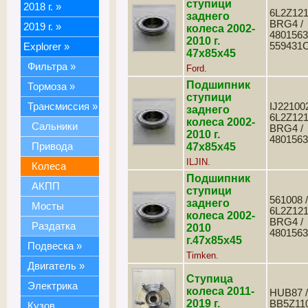
ступици
2018 г.
»
6L2Z121
заднего
BRG4 /
2019 г.
»
колеса 2002-
4801563
2010 г.
559431
Explorer
»
47х85х45
Фильтра
»
Ford.
Подшипник
Тормоза
»
ступици
Трансмиссия
»
IJ221002
заднего
6L2Z121
колеса 2002-
Сальники
BRG4 /
2010 г.
4801563
Привода
47х85х45
ILJIN.
Колеса
Подшипник
АКПП
ступици
561008 /
заднего
Мосты
6L2Z121
колеса 2002-
BRG4 /
Раздатка
2010
4801563
г.47х85х45
Подвеска
»
Timken.
Двигатель
»
Ступица
Электрика
колеса 2011-
HUB87 /
2019 г.
BB5Z11
Кузов