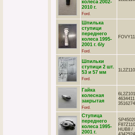
колеса 2002-
2010 г.
Ford.
Шпилька
ступици
переднего
FOVY11
колеса 1995-
2001 г. б/у
Ford.
Шпильки
ступици 2 шт.
1L2Z11
53 и 57 мм
Ford.
Гайка
6L2Z101
колесная
4634411 
закрытая
3516274
Ford.
Ступица
SP45020
переднего
F87Z110
колеса 1995-
HUB8 /
2001 г.
4342924