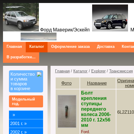
Форд Маверик/Эскейп
Ме
Главная
Каталог
Оформление заказа
Доставка
Конта
В разработке...
Трибют
Форд Куга/Эскейп
Ford Maverick/Escape Mercur
Tribute Ford Kuga/Escape
Главная
/
Каталог
/
Explorer
/
Трансмиссия
Количество
и сумма
Оригин
Фото
Название
товаров
ном
в корзине
Болт
крепления
Модельный
ступицы
год.
переднего
6L2Z11
колеса 2006-
»
2010 г. 12х56
2001 г.
»
мм
Ford.
2002 г.
»