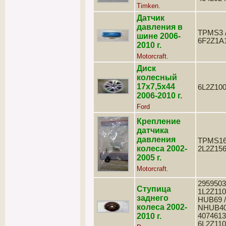
Timken.
Датчик
давления в
TPMS3 
шине 2006-
6F2Z1A
2010 г.
Motorcraft.
Диск
колесный
17х7,5х44
6L2Z10
2006-2010 г.
Ford
Крепление
датчика
давления
TPMS16
колеса 2002-
2L2Z15
2005 г.
Motorcraft.
2959503
Ступица
1L2Z110
заднего
HUB69 /
колеса 2002-
NHUB40
2010 г.
4074613
6L2Z110