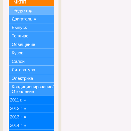
МКПП
Редуктор
Двигатель
»
Выпуск
Топливо
Освещение
Кузов
Салон
Литература
Электрика
Кондиционирование/
Отопление
2011 г.
»
2012 г.
»
2013 г.
»
2014 г.
»