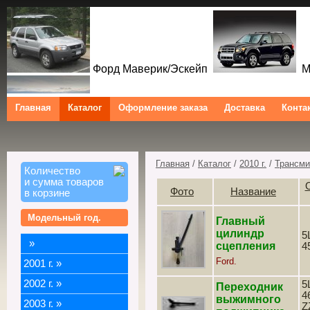
Форд Маверик/Эскейп
Ме
Главная
Каталог
Оформление заказа
Доставка
Конта
Форд Куга/Эскейп
Ford Maverick/Escape Mercu
Ford Kuga/Escape
Главная
/
Каталог
/
2010 г.
/
Трансми
Количество
и сумма товаров
Фото
Название
в корзине
Модельный год.
Главный
цилиндр
5
»
сцепления
4
Ford.
2001 г.
»
2002 г.
»
5
Переходник
4
выжимного
2003 г.
»
Z