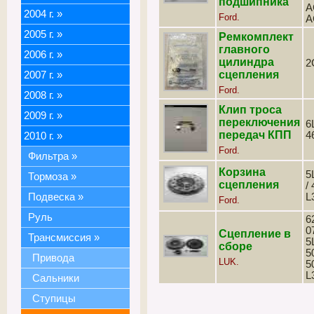
подшипника
A
2004 г.
»
Ford.
A
2005 г.
»
Ремкомплект
главного
2006 г.
»
цилиндра
2
сцепления
2007 г.
»
Ford.
2008 г.
»
Клип троса
2009 г.
»
переключения
6
передач КПП
4
2010 г.
»
Ford.
Фильтра
»
Корзина
5
Тормоза
»
сцепления
/
Подвеска
»
L
Ford.
Руль
6
0
Сцепление в
Трансмиссия
»
5
сборе
5
Привода
LUK.
5
L
Сальники
Ступицы