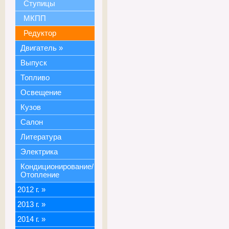
Ступицы
МКПП
Редуктор
Двигатель
»
Выпуск
Топливо
Освещение
Кузов
Салон
Литература
Электрика
Кондиционирование/
Отопление
2012 г.
»
2013 г.
»
2014 г.
»