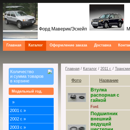
Форд Маверик/Эскейп
Ме
Главная
Каталог
Оформление заказа
Доставка
Конта
Форд Куга/Эскейп
Ford Maverick/Escape Mercu
Ford Kuga/Escape
Главная
/
Каталог
/
2011 г.
/
Трансми
Количество
и сумма товаров
Фото
Название
в корзине
Втулка
Модельный год.
распорная с
гайкой
»
Ford.
2001 г.
»
Подшипник
внешний
2002 г.
»
ведущей
2003 г.
»
шестерни