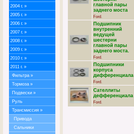
главной пары
2004 г.
»
заднего моста
2005 г.
»
Ford.
2006 г.
»
Подшипник
внутренний
2007 г.
»
ведущей
шестерни
2008 г.
»
главной пары
2009 г.
»
заднего моста.
Ford.
2010 г.
»
Подшипники
2011 г.
»
корпуса
дифференциала
Фильтра
»
Ford.
Тормоза
»
Сателлиты
Подвески
»
дефференциала
Руль
Ford.
Трансмиссия
»
Привода
Сальники