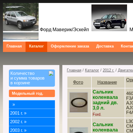
Форд Маверик/Эскейп
Ме
Главная
Каталог
Оформление заказа
Доставка
Конта
Форд Куга/Эскейп
Ford Maverick/Escape Mercur
Tribute Ford Kuga/Escape
Главная
/
Каталог
/
2012 г.
/
Двигате
Количество
и сумма товаров
Ор
Фото
Название
в корзине
Сальник
Модельный год.
460
коленвала
F3
задний дв.
AJ0
»
3,0 л.
AJ0
F4
2001 г.
»
Ford.
L3G
2002 г.
»
Сальник
CM
коленвала
2003 г.
»
CM