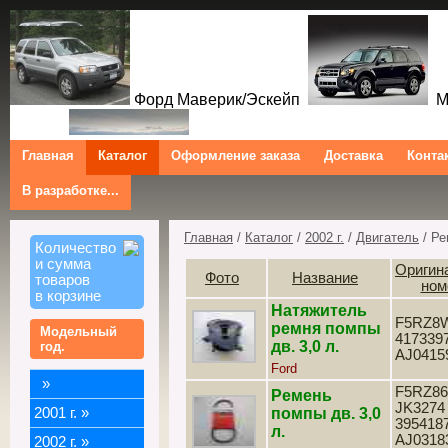
Форд Маверик/Эскейп
Ме
Главная
Каталог
Оформление заказа
Доставка
Конта
В разработке...
Трибют
Форд Куга/Эскейп
Ford Maverick/Escape Mercur
Tribute Ford Kuga/Escape
Главная
/
Каталог
/
2002 г.
/
Двигатель
/ Ре
Количество
и сумма
Оригин
Фото
Название
товаров
ном
в корзине
Натяжитель
F5RZ8W
ремня помпы
Модельный
4173397
дв. 3,0 л.
год.
AJ0415
Ford
»
F5RZ86
Ремень
JK3274 
2001 г.
»
помпы дв. 3,0
3954187
л.
AJ03183
2002 г.
»