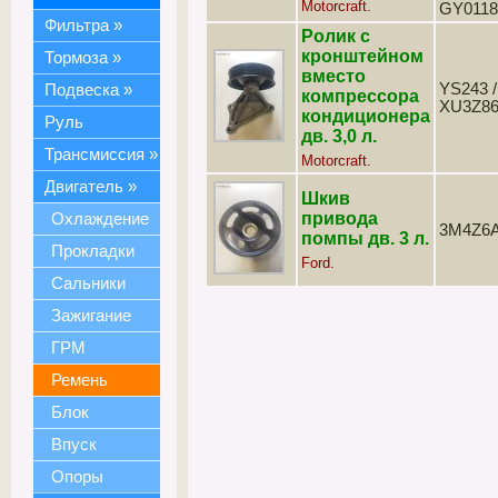
Motorcraft.
GY0118
Фильтра
»
Ролик с
кронштейном
Тормоза
»
вместо
YS243 /
Подвеска
»
компрессора
XU3Z8
кондиционера
Руль
дв. 3,0 л.
Трансмиссия
»
Motorcraft.
Двигатель
»
Шкив
привода
Охлаждение
3M4Z6
помпы дв. 3 л.
Прокладки
Ford.
Сальники
Зажигание
ГРМ
Ремень
Блок
Впуск
Опоры