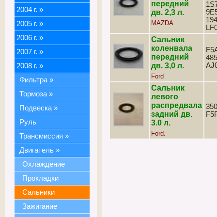
передний
1S
2004 г.
»
дв. 2,3 л.
9E5
194
MAZDA.
2005 г.
»
LF
2006 г.
»
Сальник
коленвала
F5
2007 г.
»
передний
485
дв. 3,0 л.
AJ
2008 г.
»
Ford
Фильтра
»
Сальник
Тормоза
»
левого
распредвала
350
Подвеска
»
задний дв.
F5
Руль
3.0 л.
Ford.
Трансмиссия
»
Двигатель
»
Охлаждение
Прокладки
Сальники
Зажигание