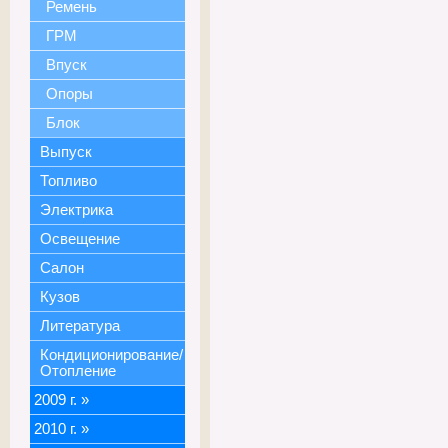
Ремень
ГРМ
Впуск
Опоры
Блок
Выпуск
Топливо
Электрика
Освещение
Салон
Кузов
Литература
Кондиционирование/
Отопление
2009 г.
»
2010 г.
»