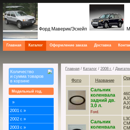
Форд Маверик/Эскейп
Ме
Главная
Каталог
Оформление заказа
Доставка
Конта
Форд Куга/Эскейп
Ford Maverick/Escape Mercur
Tribute Ford Kuga/Escape
Главная
/
Каталог
/
2008 г.
/
Двигате
Количество
и сумма товаров
Ор
Фото
Название
в корзине
Сальник
Модельный год.
460
коленвала
AJ0
задний дв.
»
AJ0
3,0 л.
F4
2001 г.
»
Ford.
L3G
2002 г.
»
Сальник
CM
коленвала
2003 г.
»
CM