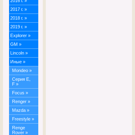
2016 г.
»
2017 г.
»
2018 г.
»
2019 г.
»
Explorer
»
GM
»
Lincoln
»
Иные
»
Mondeo
»
Серия E,
F
»
Focus
»
Renger
»
Mazda
»
Freestyle
»
Renge
Rover
»