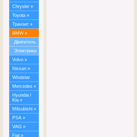
Chrysler
»
Toyota
»
Транзит
»
BMW
»
Двигатель
Электрика
Volvo
»
Nissan
»
Windstar
Mercedes
»
Hyundai /
Kia
»
Mitsubishi
»
PSA
»
VAG
»
Fiat
»