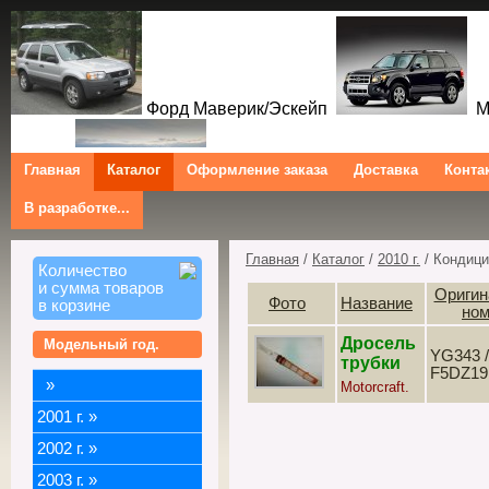
Форд Маверик/Эскейп
Ме
Главная
Каталог
Оформление заказа
Доставка
Конта
В разработке...
Трибют
Форд Куга/Эскейп
Ford Maverick/Escape Mercur
Tribute Ford Kuga/Escape
Главная
/
Каталог
/
2010 г.
/ Кондици
Количество
и сумма товаров
Оригин
Фото
Название
в корзине
но
Дросель
Модельный год.
YG343 /
трубки
F5DZ19
»
Motorcraft.
2001 г.
»
2002 г.
»
2003 г.
»