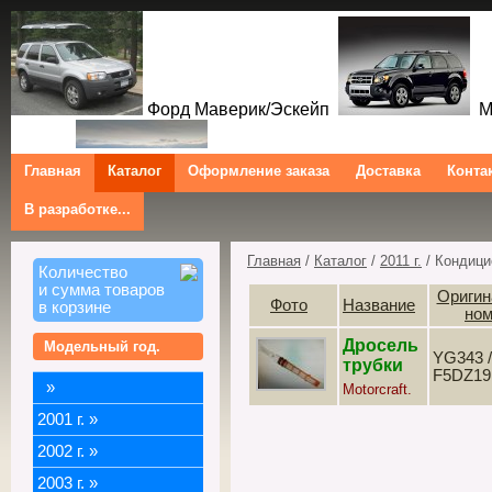
Форд Маверик/Эскейп
Ме
Главная
Каталог
Оформление заказа
Доставка
Конта
В разработке...
Трибют
Форд Куга/Эскейп
Ford Maverick/Escape Mercur
Tribute Ford Kuga/Escape
Главная
/
Каталог
/
2011 г.
/ Кондици
Количество
и сумма товаров
Оригин
Фото
Название
в корзине
но
Дросель
Модельный год.
YG343 /
трубки
F5DZ19
»
Motorcraft.
2001 г.
»
2002 г.
»
2003 г.
»