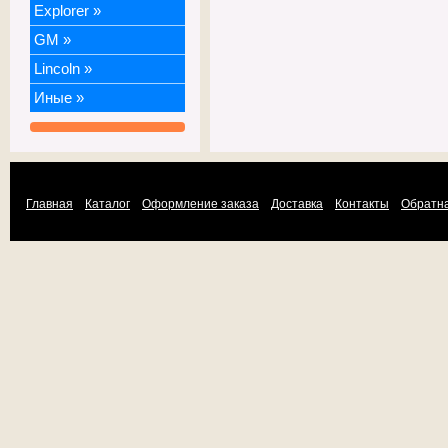
Explorer
»
GM
»
Lincoln
»
Иные
»
Главная
Каталог
Оформление заказа
Доставка
Контакты
Обратна