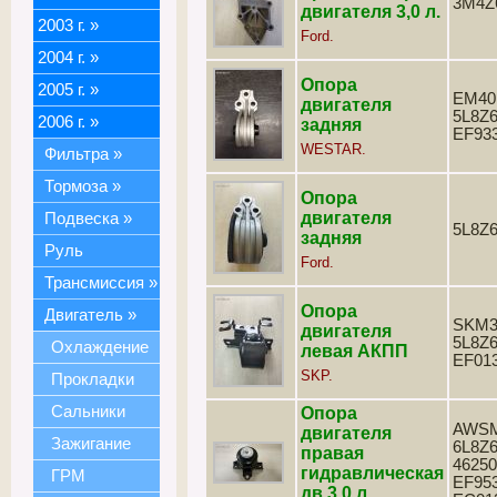
3M4Z
двигателя 3,0 л.
2003 г.
»
Ford.
2004 г.
»
Опора
2005 г.
»
EM401
двигателя
5L8Z6
2006 г.
»
задняя
EF93
WESTAR.
Фильтра
»
Тормоза
»
Опора
двигателя
Подвеска
»
5L8Z
задняя
Руль
Ford.
Трансмиссия
»
Опора
Двигатель
»
SKM3
двигателя
5L8Z6
Охлаждение
левая АКПП
EF01
SKP.
Прокладки
Сальники
Опора
AWSM
двигателя
Зажигание
6L8Z6
правая
46250
гидравлическая
ГРМ
EF953
дв.3,0 л.