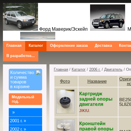
Форд Маверик/Эскейп
Ме
Главная
Каталог
Оформление заказа
Доставка
Конта
В разработке...
Трибют
Форд Куга/Эскейп
Ford Maverick/Escape Mercur
Tribute Ford Kuga/Escape
Главная
/
Каталог
/
2006 г.
/
Двигатель
/ О
Количество
и сумма
Ориг
Фото
Название
товаров
н
в корзине
Картридж
Модельный
задней опоры
BE250
год.
двигателя
5L8Z
JIKIU.
»
2001 г.
»
Кронштейн
правой опоры
2002 г.
»