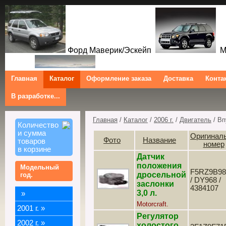
Форд Маверик/Эскейп
Ме
Главная
Каталог
Оформление заказа
Доставка
Конта
В разработке...
Трибют
Форд Куга/Эскейп
Ford Maverick/Escape Mercur
Tribute Ford Kuga/Escape
Главная
/
Каталог
/
2006 г.
/
Двигатель
/ Вп
Количество
и сумма
Оригинал
Фото
Название
товаров
номер
в корзине
Датчик
положения
Модельный
F5RZ9B9
дросельной
год.
/ DY968 /
заслонки
4384107
3,0 л.
»
Motorcraft.
2001 г.
»
Регулятор
2002 г.
»
холостого