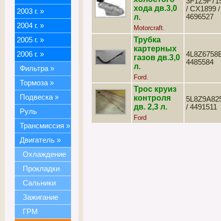
3F1Z9F71
хода дв.3,0
/ CX1899 /
2003 г.
»
л.
4696527
2004 г.
»
Motorcraft.
Трубка
2005 г.
»
картерных
2006 г.
»
4L8Z6758B
газов дв.3,0
4485584
л.
Фильтра
»
Ford.
Тормоза
»
Трос круиз
Подвеска
»
контроля
5L8Z9A82
дв. 2,3 л.
/ 4491511
Руль
Ford
Трансмиссия
»
Двигатель
»
Охлаждение
Прокладки
Сальники
Зажигание
ГРМ