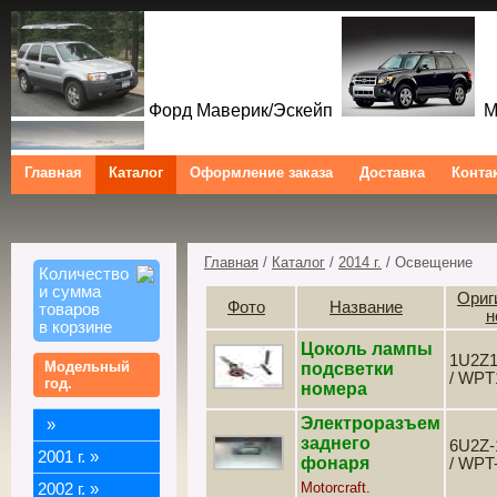
Форд Маверик/Эскейп
Ме
Главная
Каталог
Оформление заказа
Доставка
Конта
Форд Куга/Эскейп
Ford Maverick/Escape Mercur
Tribute Ford Kuga/Escape
Главная
/
Каталог
/
2014 г.
/ Освещение
Количество
и сумма
Ориг
Фото
Название
товаров
н
в корзине
Цоколь лампы
1U2Z
Модельный
подсветки
/ WPT
год.
номера
Электроразъем
»
заднего
6U2Z-
2001 г.
»
фонаря
/ WPT
Motorcraft.
2002 г.
»