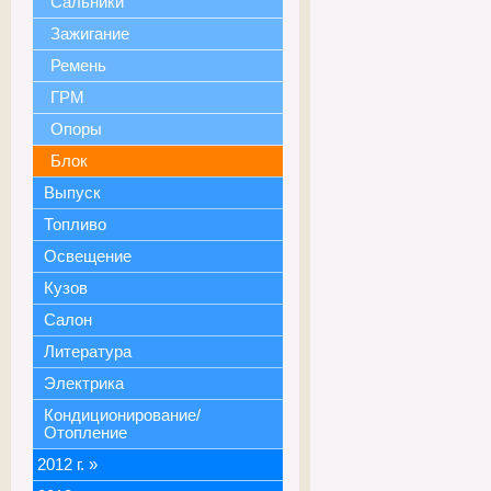
Сальники
Зажигание
Ремень
ГРМ
Опоры
Блок
Выпуск
Топливо
Освещение
Кузов
Салон
Литература
Электрика
Кондиционирование/
Отопление
2012 г.
»