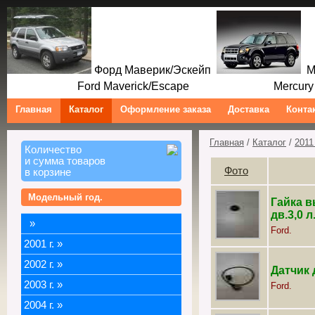
Форд Маверик/Эскейп
Ме
Ford Maverick/Escape Mercury M
Главная
Каталог
Оформление заказа
Доставка
Конта
Главная
/
Каталог
/
2011 
Количество
и сумма товаров
Фото
в корзине
Модельный год.
Гайка в
дв.3,0 л
»
Ford.
2001 г.
»
2002 г.
»
Датчик 
2003 г.
»
Ford.
2004 г.
»