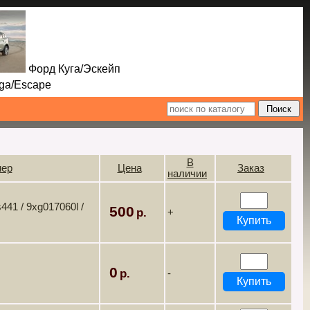
Форд Куга/Эскейп
Escape
В
мер
Цена
Заказ
наличии
41 / 9xg017060l /
500
+
0
-