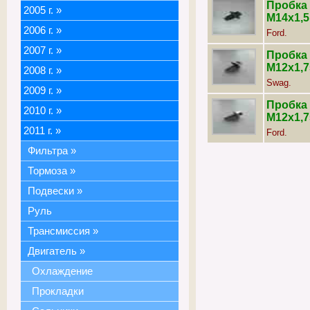
Пробка 
2005 г.
»
М14х1,5
2006 г.
»
Ford.
2007 г.
»
Пробка 
М12х1,7
2008 г.
»
Swag.
2009 г.
»
Пробка 
2010 г.
»
М12х1,7
2011 г.
»
Ford.
Фильтра
»
Тормоза
»
Подвески
»
Руль
Трансмиссия
»
Двигатель
»
Охлаждение
Прокладки