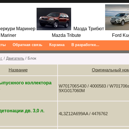
ркури Маринер
Мазда Трибют
ariner Mazda Tribute Ford Kuga/
кты
Обратная связь
Корзина
В разработке...
г.
/
Двигатель
/ Блок
Название
Оригинальный но
ыпускного коллектора
W701706S430 / 4000583 / W701706s4
.
9XG017060M
детонации дв. 3,0 л.
4L3Z12A699AA / 4476762